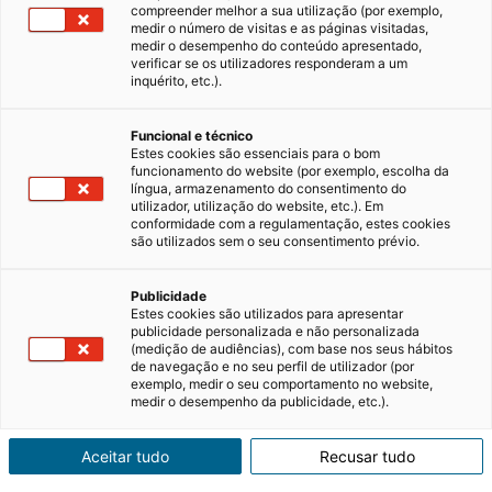
compreender melhor a sua utilização (por exemplo,
medir o número de visitas e as páginas visitadas,
Nacional
medir o desempenho do conteúdo apresentado,
verificar se os utilizadores responderam a um
inquérito, etc.).
Funcional e técnico
Estes cookies são essenciais para o bom
Dicas imobiliárias
Nacional
funcionamento do website (por exemplo, escolha da
língua, armazenamento do consentimento do
utilizador, utilização do website, etc.). Em
conformidade com a regulamentação, estes cookies
são utilizados sem o seu consentimento prévio.
Publicidade
Estes cookies são utilizados para apresentar
publicidade personalizada e não personalizada
(medição de audiências), com base nos seus hábitos
de navegação e no seu perfil de utilizador (por
exemplo, medir o seu comportamento no website,
medir o desempenho da publicidade, etc.).
A importância das Energias
Aceitar tudo
Recusar tudo
Renováveis na Certificação