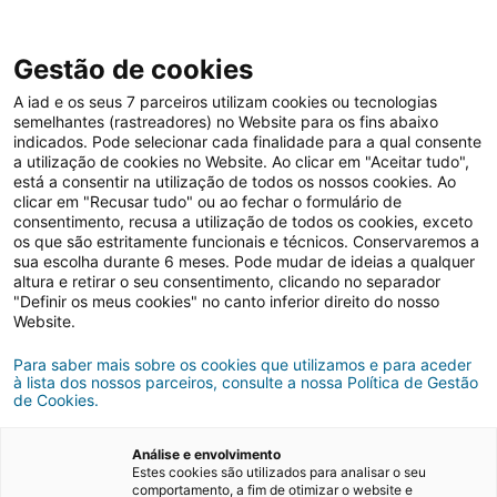
Gestão de cookies
A iad e os seus 7 parceiros utilizam cookies ou tecnologias
semelhantes (rastreadores) no Website para os fins abaixo
indicados. Pode selecionar cada finalidade para a qual consente
Grupo iad
iad Portugal
Mercado imobiliário
a utilização de cookies no Website. Ao clicar em "Aceitar tudo",
está a consentir na utilização de todos os nossos cookies. Ao
clicar em "Recusar tudo" ou ao fechar o formulário de
consentimento, recusa a utilização de todos os cookies, exceto
os que são estritamente funcionais e técnicos. Conservaremos a
sua escolha durante 6 meses. Pode mudar de ideias a qualquer
altura e retirar o seu consentimento, clicando no separador
Mercado imobiliário
"Definir os meus cookies" no canto inferior direito do nosso
Website.
nacional
Para saber mais sobre os cookies que utilizamos e para aceder
à lista dos nossos parceiros, consulte a nossa Política de Gestão
de Cookies.
Mercado imobiliário nacional
Análise e envolvimento
Estes cookies são utilizados para analisar o seu
Links Rápidos
comportamento, a fim de otimizar o website e