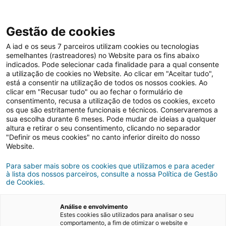
Gestão de cookies
A iad e os seus 7 parceiros utilizam cookies ou tecnologias
semelhantes (rastreadores) no Website para os fins abaixo
indicados. Pode selecionar cada finalidade para a qual consente
Arrendar casa
Comprar casa
Inspirações
a utilização de cookies no Website. Ao clicar em "Aceitar tudo",
está a consentir na utilização de todos os nossos cookies. Ao
clicar em "Recusar tudo" ou ao fechar o formulário de
consentimento, recusa a utilização de todos os cookies, exceto
os que são estritamente funcionais e técnicos. Conservaremos a
sua escolha durante 6 meses. Pode mudar de ideias a qualquer
altura e retirar o seu consentimento, clicando no separador
Siga as nossas Dicas
"Definir os meus cookies" no canto inferior direito do nosso
Website.
imobiliárias
Para saber mais sobre os cookies que utilizamos e para aceder
à lista dos nossos parceiros, consulte a nossa Política de Gestão
de Cookies.
Comprar, vender ou arrendar casa nem
sempre é um processo fácil.
Siga as nossas dicas imobiliárias para que
Análise e envolvimento
tudo se torne mais simples!
Estes cookies são utilizados para analisar o seu
comportamento, a fim de otimizar o website e