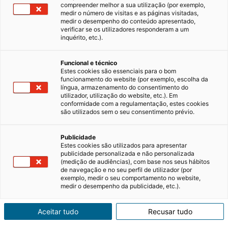
compreender melhor a sua utilização (por exemplo,
medir o número de visitas e as páginas visitadas,
medir o desempenho do conteúdo apresentado,
Comprar casa
Nacional
verificar se os utilizadores responderam a um
inquérito, etc.).
Funcional e técnico
Estes cookies são essenciais para o bom
funcionamento do website (por exemplo, escolha da
língua, armazenamento do consentimento do
utilizador, utilização do website, etc.). Em
conformidade com a regulamentação, estes cookies
são utilizados sem o seu consentimento prévio.
Publicidade
Estes cookies são utilizados para apresentar
publicidade personalizada e não personalizada
Vantagens de comprar um imóvel
(medição de audiências), com base nos seus hábitos
de navegação e no seu perfil de utilizador (por
de luxo novo
exemplo, medir o seu comportamento no website,
medir o desempenho da publicidade, etc.).
Comprar um imóvel de luxo é muito mais do
que adquirir uma casa. É uma decisão que
Aceitar tudo
Recusar tudo
envolve estilo de vida, conforto, património e,
muitas vezes, uma visão de longo prazo.
30/07/2026
5 minutos de leitura