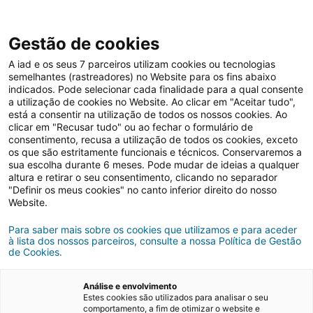
Gestão de cookies
A iad e os seus 7 parceiros utilizam cookies ou tecnologias
semelhantes (rastreadores) no Website para os fins abaixo
indicados. Pode selecionar cada finalidade para a qual consente
Grupo iad
iad Portugal
Mercado imobiliário
a utilização de cookies no Website. Ao clicar em "Aceitar tudo",
está a consentir na utilização de todos os nossos cookies. Ao
clicar em "Recusar tudo" ou ao fechar o formulário de
consentimento, recusa a utilização de todos os cookies, exceto
os que são estritamente funcionais e técnicos. Conservaremos a
sua escolha durante 6 meses. Pode mudar de ideias a qualquer
altura e retirar o seu consentimento, clicando no separador
Últimas novidades
"Definir os meus cookies" no canto inferior direito do nosso
Website.
Tudo o que precisa de saber sobre a
Para saber mais sobre os cookies que utilizamos e para aceder
à lista dos nossos parceiros, consulte a nossa Política de Gestão
atividade do mercado imobiliário e da iad
de Cookies.
Portugal.
Análise e envolvimento
Estes cookies são utilizados para analisar o seu
Comprar casa
Nacional
comportamento, a fim de otimizar o website e