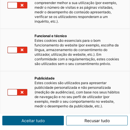
compreender melhor a sua utilização (por exemplo,
medir o número de visitas e as páginas visitadas,
medir o desempenho do conteúdo apresentado,
verificar se os utilizadores responderam a um
inquérito, etc.).
Funcional e técnico
Estes cookies são essenciais para o bom
funcionamento do website (por exemplo, escolha da
língua, armazenamento do consentimento do
utilizador, utilização do website, etc.). Em
conformidade com a regulamentação, estes cookies
são utilizados sem o seu consentimento prévio.
Vantagens de comprar um imóvel
Publicidade
de luxo novo
Estes cookies são utilizados para apresentar
publicidade personalizada e não personalizada
(medição de audiências), com base nos seus hábitos
Comprar um imóvel de luxo é muito mais do
de navegação e no seu perfil de utilizador (por
que adquirir uma casa. É uma decisão que
exemplo, medir o seu comportamento no website,
envolve estilo de vida, conforto, património e,
medir o desempenho da publicidade, etc.).
muitas vezes, uma visão de longo prazo.
30/07/2026
5 minutos de leitura
Perante esta escolha, surge uma questão
Aceitar tudo
Recusar tudo
frequente: vale mais…