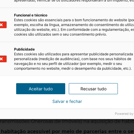
apresentado, verificar se os utilizadores responderam a um inquérito, etc
através da mobilização imediata do património público pa
Funcional e técnico
tínuo na construção de habitação pública
financiado a
Estes cookies são essenciais para o bom funcionamento do website (po
exemplo, escolha da língua, armazenamento do consentimento do utiliz
utilização do website, etc.). Em conformidade com a regulamentação, e
cookies são utilizados sem o seu consentimento prévio.
dos inquilinos
, que limite o aumento das rendas e o seu 
Publicidade
es não habituais
, os benefícios fiscais aos fundos imobil
Estes cookies são utilizados para apresentar publicidade personalizada
personalizada (medição de audiências), com base nos seus hábitos de
recer condições de spread
, c
omissões e outros encarg
navegação e no seu perfil de utilizador (por exemplo, medir o seu
comportamento no website, medir o desempenho da publicidade, etc.).
Aceitar tudo
Recusar tudo
Salvar e fechar
Powered by
ransmissões Onerosas de Imóveis) na aquisição de habi
 habitação acessível por meio de parcerias entre o se