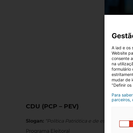
Gestã
A iad e os
Website pa
consente a 
na utiliza
formulário
estritamen
mudar de i
"Definir os
Para saber
parceiros,
CDU (PCP – PEV)
Slogan:
“Política Patriótica e de esquerda – 
Programa Eleitoral