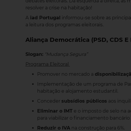
debates eleitorais. Da esquerda à direita, a
resolver a crise na habitação!
A
iad Portugal
informou-se sobre as princip
a leitura dos programas eleitorais.
Aliança Democrática (PSD, CDS E
Slogan:
“Mudança Segura”
Programa Eleitoral
Promover no mercado a
disponibilizaç
Implementação de um programa de Parc
habitação e alojamento estudantil.
Conceder
subsídios públicos
aos inquil
Eliminar o IMT
e o imposto de selo na a
para viabilizar o financiamento bancário
Reduzir o IVA
na construção para 6%.