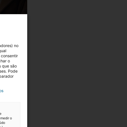
adores) no
qual
 consentir
char o
s que são
eses. Pode
eparador
os
e
 medir o
eúdo