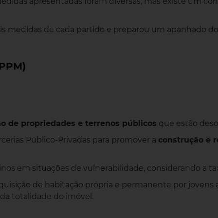
s medidas apresentadas foram diversas, mas existe um c
ais medidas de cada partido e preparou um apanhado dos
 PPM)
ão de propriedades e terrenos públicos
que estão deso
erias Público-Privadas para promover a
construção e r
inos em situações de vulnerabilidade, considerando a ta
quisição de habitação própria e permanente por jovens a
 da totalidade do imóvel.