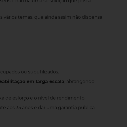
onsenso: não há uma só solução que possa
 vários temas, que ainda assim não dispensa
cupados ou subutilizados.
eabilitação em larga escala
, abrangendo
xa de esforço e o nível de rendimento.
té aos 35 anos e dar uma garantia pública