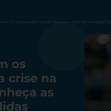
iário
>
O que propõem os partidos para a crise na habitação? C
m os
a crise na
nheça as
didas