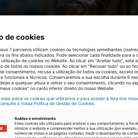
o de cookies
 seus 7 parceiros utilizam cookies ou tecnologias semelhantes (rastre
ra os fins abaixo indicados. Pode selecionar cada finalidade para a 
utilização de cookies no Website. Ao clicar em "Aceitar tudo", está a
ção de todos os nossos cookies. Ao clicar em "Recusar tudo" ou ao fe
 de consentimento, recusa a utilização de todos os cookies, exceto o
te funcionais e técnicos. Conservaremos a sua escolha durante 6 m
deias a qualquer altura e retirar o seu consentimento, clicando no s
 meus cookies" no canto inferior direito do nosso Website.
 mais sobre os cookies que utilizamos e para aceder à lista dos noss
 consulte a nossa Política de Gestão de Cookies.
Análise e envolvimento
Estes cookies são utilizados para analisar o seu comportamento, a fim d
Soluções para Portugal com futuro”
otimizar o website e compreender melhor a sua utilização (por exemplo,
número de visitas e as páginas visitadas, medir o desempenho do cont