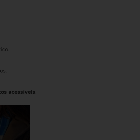
ico.
os.
tos acessíveis
.