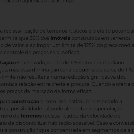
ógicas e agrícolas dessas áreas.
eclassificação de terrenos rústicos é o efeito potencia
 permitir que 30% dos
imóveis
construídos em terrenos
ão de valor, e ao impor um limite de 125% do preço medi
 controle de preços seja ineficaz.
tação
está elevado, o teto de 125% do valor mediano
eços, mas essa diminuição seria pequena, de cerca de 11%
 limite não resultaria numa redução significativa dos
omia: a relação entre oferta e procura. Quando a oferta 
ir os preços de mercado de forma eficaz.
 para
construção
e, com isso, estimular o mercado a
o, a possibilidade tal pode alimentar a especulação
úmero de
terrenos
reclassificados, da velocidade de
rio de disponibilizar habitação acessível. Caso a convers
a ou a construção fique concentrada em segmentos de al