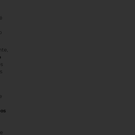
 é
o
nte,
o
es
s
e
nos
 e