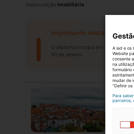
especulação
imobiliária
.
Importante destacar
Gestã
O diploma entrará em vigor no prazo
A iad e os
Website pa
30 de janeiro.
consente a 
na utiliza
formulário
estritamen
mudar de i
"Definir os
Para saber
parceiros,
Saiba 
Regiões d