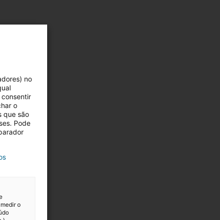
adores) no
qual
 consentir
char o
s que são
eses. Pode
eparador
os
l?
e
 medir o
eúdo