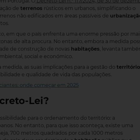
m Portugal. O
Decreto-Lei n.º 117/2024, de 30 de dezem
cação de
terrenos
rústicos em urbanos, simplificando o
rrenos não edificados em áreas passíveis de
urbanizaçã
tos.
o, em que o país enfrenta uma enorme pressão por mai
zonas de alta procura. No entanto, embora a medida pos
dade de construção de novas
habitações
, levanta tamb
biental, social e económico.
ta medida, as suas implicações para a gestão do
território
abilidade e qualidade de vida das populações.
niciantes: onde começar em 2025
creto-Lei?
ibilidade para o ordenamento do território: a
anos. No entanto, para que isso aconteça, existe uma
eja, 700 metros quadrados por cada 1000 metros