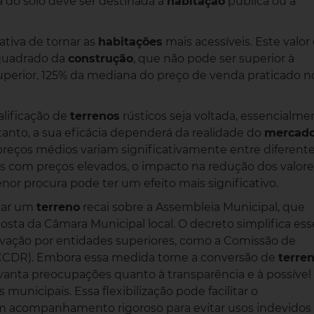
a do solo deve ser destinada a
habitação
pública ou a
ativa de tornar as
habitações
mais acessíveis. Este valor
quadrado da
construção
, que não pode ser superior à
uperior, 125% da mediana do preço de venda praticado n
alificação de
terrenos
rústicos seja voltada, essencialme
tanto, a sua eficácia dependerá da realidade do
mercad
reços médios variam significativamente entre diferent
as com preços elevados, o impacto na redução dos valore
or procura pode ter um efeito mais significativo.
icar um
terreno
recai sobre a Assembleia Municipal, que
ta da Câmara Municipal local. O decreto simplifica ess
ovação por entidades superiores, como a Comissão de
CCDR). Embora essa medida torne a conversão de
terre
anta preocupações quanto à transparência e à possível
municipais. Essa flexibilização pode facilitar o
m acompanhamento rigoroso para evitar usos indevidos