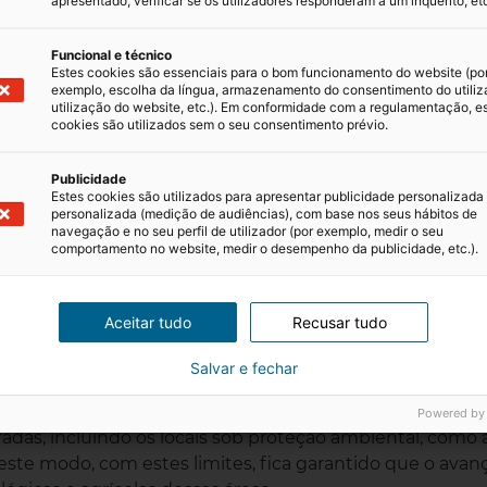
apresentado, verificar se os utilizadores responderam a um inquérito, etc
es
Funcional e técnico
Estes cookies são essenciais para o bom funcionamento do website (po
exemplo, escolha da língua, armazenamento do consentimento do utiliz
ários domínios, desde questões ambientais até potenci
utilização do website, etc.). Em conformidade com a regulamentação, e
cookies são utilizados sem o seu consentimento prévio.
lisar os principais pontos de preocupação que surgem 
der como estas implicações podem impactar o
Publicidade
o
e a sociedade em geral.
Estes cookies são utilizados para apresentar publicidade personalizada
personalizada (medição de audiências), com base nos seus hábitos de
navegação e no seu perfil de utilizador (por exemplo, medir o seu
ricultura
comportamento no website, medir o desempenho da publicidade, etc.).
 em urbanos tem gerado um grande debate, especialme
 o meio ambiente e para a preservação de espaços natura
Aceitar tudo
Recusar tudo
omprometer áreas de grande valor ecológico, o que poder
Salvar e fechar
e agrícola.
ificação estabelece algumas restrições essenciais; defin
Powered by
adas, incluindo os locais sob proteção ambiental, como 
este modo, com estes limites, fica garantido que o avan