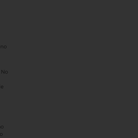
l
ano
. No
de
ão
to