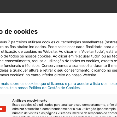
o de cookies
 de 30 dias após a sua publicação, ou seja, a partir de
 seus 7 parceiros utilizam cookies ou tecnologias semelhantes (rastre
ra os fins abaixo indicados. Pode selecionar cada finalidade para a 
utilização de cookies no Website. Ao clicar em "Aceitar tudo", está a
ção de todos os nossos cookies. Ao clicar em "Recusar tudo" ou ao fe
 de consentimento, recusa a utilização de todos os cookies, exceto o
te funcionais e técnicos. Conservaremos a sua escolha durante 6 m
deias a qualquer altura e retirar o seu consentimento, clicando no s
 meus cookies" no canto inferior direito do nosso Website.
 mais sobre os cookies que utilizamos e para aceder à lista dos noss
 consulte a nossa Política de Gestão de Cookies.
mais
Análise e envolvimento
e maior crescimento em 2025: onde investir em Portuga
Estes cookies são utilizados para analisar o seu comportamento, a fim d
otimizar o website e compreender melhor a sua utilização (por exemplo,
número de visitas e as páginas visitadas, medir o desempenho do cont