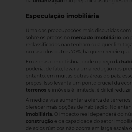
da
urbanização
não prejudica as funções ecol
Especulação imobiliária
Uma das preocupações mais discutidas com a r
sobre os preços no
mercado imobiliário
. Ao
reclassificados não tenham qualquer limitaç
no caso dos outros 70%, há quem receie que o
Em zonas como Lisboa, onde o preço da
habi
poderia, de fato, levar a uma redução nos pr
entanto, em muitas outras áreas do país, esse
preços. Isso levanta um ponto crucial da econ
terrenos
e imóveis é limitada, é difícil reduz
A medida visa aumentar a oferta de terrenos
oferecer mais opções de habitação. No entant
imobiliária
. O impacto real dependerá do n
construção
e da capacidade do setor imobiliá
de solos rústicos não ocorra em larga escal