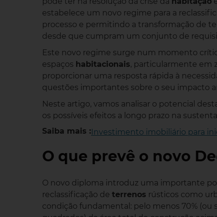
pode ter na resolução da crise da
habitação
e
estabelece um novo regime para a reclassifi
processo e permitindo a transformação de te
desde que cumpram um conjunto de requisi
Este novo regime surge num momento crític
espaços
habitacionais
, particularmente em 
proporcionar uma resposta rápida à necessi
questões importantes sobre o seu impacto am
Neste artigo, vamos analisar o potencial des
os possíveis efeitos a longo prazo na sustent
Saiba mais :
Investimento imobiliário para i
O que prevê o novo De
O novo diploma introduz uma importante poss
reclassificação de
terrenos
rústicos como urb
condição fundamental: pelo menos 70% (ou s