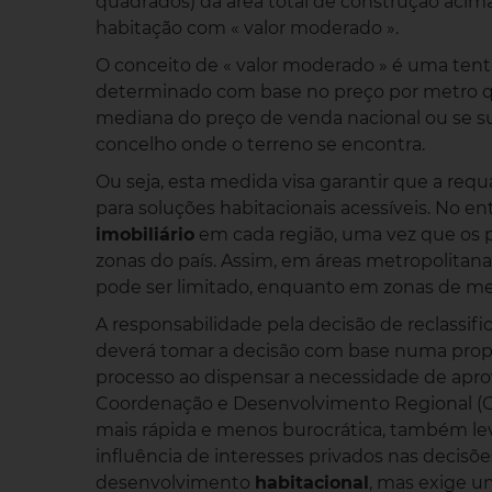
quadrados) da área total de construção acim
habitação com « valor moderado ».
O conceito de « valor moderado » é uma tent
determinado com base no preço por metro 
mediana do preço de venda nacional ou se s
concelho onde o terreno se encontra.
Ou seja, esta medida visa garantir que a requ
para soluções habitacionais acessíveis. No en
imobiliário
em cada região, uma vez que os p
zonas do país. Assim, em áreas metropolitan
pode ser limitado, enquanto em zonas de men
A responsabilidade pela decisão de reclassif
deverá tomar a decisão com base numa propos
processo ao dispensar a necessidade de apr
Coordenação e Desenvolvimento Regional (
mais rápida e menos burocrática, também lev
influência de interesses privados nas decisões 
desenvolvimento
habitacional
, mas exige u