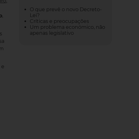
bro
,
O que prevê o novo Decreto-
Lei?
o
,
Críticas e preocupações
Um problema económico, não
apenas legislativo
s
sa
ém
e