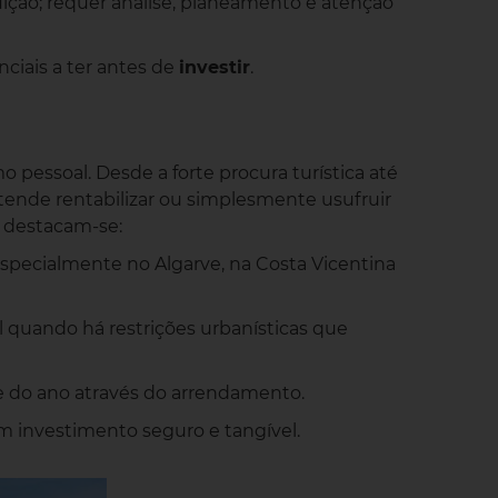
uição; requer análise, planeamento e atenção
nciais a ter antes de
investir
.
 pessoal. Desde a forte procura turística até
ende rentabilizar ou simplesmente usufruir
, destacam-se:
especialmente no Algarve, na Costa Vicentina
 quando há restrições urbanísticas que
nte do ano através do arrendamento.
m investimento seguro e tangível.