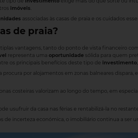
ste tipo de
investimento
exige mais do que sorte ou int
utros
imóveis
.
unidades
associadas às casas de praia e os cuidados esse
as de praia?
iplas vantagens, tanto do ponto de vista financeiro como
vel
representa uma
oportunidade
sólida para quem pret
tre os principais benefícios deste tipo de
investimento
a procura por alojamentos em zonas balneares dispara, 
nas costeiras valorizam ao longo do tempo, em especial
de usufruir da casa nas férias e rentabilizá-la no resta
de incerteza económica, o imobiliário continua a ser u