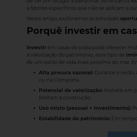
de ter um refúgio à beira-mar. No entanto, e
a fatores específicos que não se aplicam a o
Neste artigo, exploramos as principais
oport
Porquê investir em cas
Investir
em casas de praia pode oferecer múlt
à valorização do património, este tipo de
imó
de um estilo de vida mais próximo do mar. En
Alta procura sazonal:
Durante o verão, 
ou na Comporta.
Potencial de valorização:
Imóveis em zo
limitam a construção.
Uso misto (pessoal + investimento):
Po
Estabilidade do património:
Em tempos 