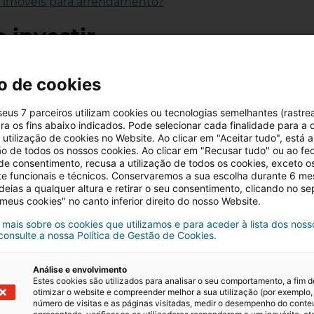
 imóveis para arrendamento?
 investir
 de praia não está isento de riscos. Existem particular
o de cookies
adáveis e garantir que o investimento é realmente rentáv
 seus 7 parceiros utilizam cookies ou tecnologias semelhantes (rastre
es de avançar, é importante considerar os seguintes pon
ra os fins abaixo indicados. Pode selecionar cada finalidade para a 
utilização de cookies no Website. Ao clicar em "Aceitar tudo", está a
Escolha da localização
ção de todos os nossos cookies. Ao clicar em "Recusar tudo" ou ao fe
 de consentimento, recusa a utilização de todos os cookies, exceto o
te funcionais e técnicos. Conservaremos a sua escolha durante 6 m
ém o são acessos, serviços, segurança e oferta comercia
deias a qualquer altura e retirar o seu consentimento, clicando no s
 meus cookies" no canto inferior direito do nosso Website.
 mais sobre os cookies que utilizamos e para aceder à lista dos noss
Licenciamento e regras locais
 consulte a nossa Política de Gestão de Cookies.
Análise e envolvimento
m ordem, se está fora de zonas protegidas e se pode ser 
Estes cookies são utilizados para analisar o seu comportamento, a fim d
otimizar o website e compreender melhor a sua utilização (por exemplo,
número de visitas e as páginas visitadas, medir o desempenho do cont