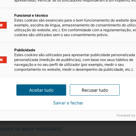
apresentado, verificar se os utilizadores responderam a um inquérito, etc
Manutenção
Funcional e técnico
 devido à exposição ao sal, humidade e vento. Materia
Estes cookies são essenciais para o bom funcionamento do website (po
exemplo, escolha da língua, armazenamento do consentimento do utiliz
utilização do website, etc.). Em conformidade com a regulamentação, e
cookies são utilizados sem o seu consentimento prévio.
Rentabilidade realista
Publicidade
Estes cookies são utilizados para apresentar publicidade personalizada
 conta a sazonalidade, a concorrência local e os custos f
personalizada (medição de audiências), com base nos seus hábitos de
navegação e no seu perfil de utilizador (por exemplo, medir o seu
comportamento no website, medir o desempenho da publicidade, etc.).
Seguros adequados
 fenómenos extremos. Um seguro abrangente é indispensá
Aceitar tudo
Recusar tudo
Salvar e fechar
Powered by
mais
estir no setor imobiliário?