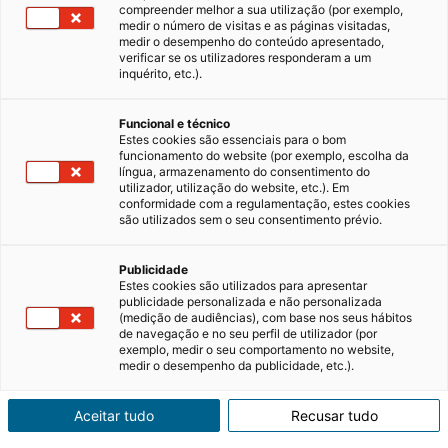
compreender melhor a sua utilização (por exemplo,
medir o número de visitas e as páginas visitadas,
medir o desempenho do conteúdo apresentado,
verificar se os utilizadores responderam a um
inquérito, etc.).
Funcional e técnico
Estes cookies são essenciais para o bom
funcionamento do website (por exemplo, escolha da
língua, armazenamento do consentimento do
utilizador, utilização do website, etc.). Em
conformidade com a regulamentação, estes cookies
são utilizados sem o seu consentimento prévio.
Publicidade
Estes cookies são utilizados para apresentar
publicidade personalizada e não personalizada
(medição de audiências), com base nos seus hábitos
de navegação e no seu perfil de utilizador (por
exemplo, medir o seu comportamento no website,
medir o desempenho da publicidade, etc.).
Aceitar tudo
Recusar tudo