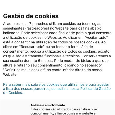
Gestão de cookies
A iad e os seus 7 parceiros utilizam cookies ou tecnologias
semelhantes (rastreadores) no Website para os fins abaixo
Grupo iad
iad Portugal
indicados. Pode selecionar cada finalidade para a qual consente
a utilização de cookies no Website. Ao clicar em "Aceitar tudo",
está a consentir na utilização de todos os nossos cookies. Ao
Notícias e eventos
clicar em "Recusar tudo" ou ao fechar o formulário de
Propertips by iad atinge 1
consentimento, recusa a utilização de todos os cookies, exceto
os que são estritamente funcionais e técnicos. Conservaremos a
milhão de utilizadores
sua escolha durante 6 meses. Pode mudar de ideias a qualquer
altura e retirar o seu consentimento, clicando no separador
"Definir os meus cookies" no canto inferior direito do nosso
Website.
21/02/2025
2 minutos de leitura
Para saber mais sobre os cookies que utilizamos e para aceder
à lista dos nossos parceiros, consulte a nossa Política de Gestão
de Cookies.
Análise e envolvimento
Estes cookies são utilizados para analisar o seu
comportamento, a fim de otimizar o website e