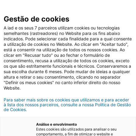
Gestão de cookies
A iad e os seus 7 parceiros utilizam cookies ou tecnologias
semelhantes (rastreadores) no Website para os fins abaixo
Comprar casa
Dicas imobiliárias
indicados. Pode selecionar cada finalidade para a qual consente
a utilização de cookies no Website. Ao clicar em "Aceitar tudo",
está a consentir na utilização de todos os nossos cookies. Ao
Mercado imobiliário
Nacional
clicar em "Recusar tudo" ou ao fechar o formulário de
Redução da taxa de
consentimento, recusa a utilização de todos os cookies, exceto
os que são estritamente funcionais e técnicos. Conservaremos a
esforço máxima no
sua escolha durante 6 meses. Pode mudar de ideias a qualquer
altura e retirar o seu consentimento, clicando no separador
crédito à habitação para
"Definir os meus cookies" no canto inferior direito do nosso
Website.
45%: saiba o que muda
Para saber mais sobre os cookies que utilizamos e para aceder
à lista dos nossos parceiros, consulte a nossa Política de Gestão
de Cookies.
18/06/2026
3 minutos de leitura
Análise e envolvimento
Estes cookies são utilizados para analisar o seu
comportamento, a fim de otimizar o website e