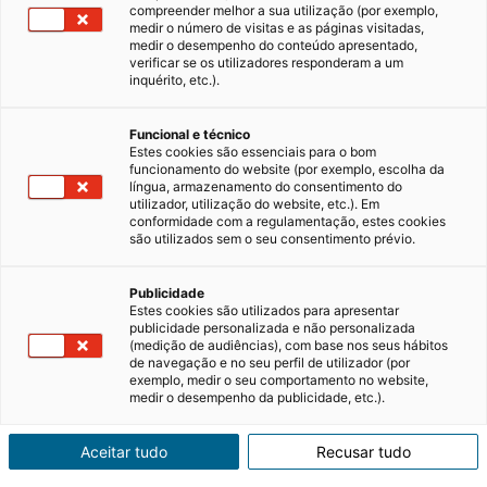
compreender melhor a sua utilização (por exemplo,
medir o número de visitas e as páginas visitadas,
medir o desempenho do conteúdo apresentado,
verificar se os utilizadores responderam a um
inquérito, etc.).
Funcional e técnico
Estes cookies são essenciais para o bom
funcionamento do website (por exemplo, escolha da
língua, armazenamento do consentimento do
utilizador, utilização do website, etc.). Em
conformidade com a regulamentação, estes cookies
são utilizados sem o seu consentimento prévio.
Publicidade
Estes cookies são utilizados para apresentar
publicidade personalizada e não personalizada
(medição de audiências), com base nos seus hábitos
de navegação e no seu perfil de utilizador (por
exemplo, medir o seu comportamento no website,
medir o desempenho da publicidade, etc.).
Aceitar tudo
Recusar tudo