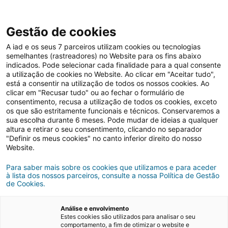
Gestão de cookies
A iad e os seus 7 parceiros utilizam cookies ou tecnologias
semelhantes (rastreadores) no Website para os fins abaixo
Renovações
indicados. Pode selecionar cada finalidade para a qual consente
a utilização de cookies no Website. Ao clicar em "Aceitar tudo",
está a consentir na utilização de todos os nossos cookies. Ao
clicar em "Recusar tudo" ou ao fechar o formulário de
Como ter uma cozinha
consentimento, recusa a utilização de todos os cookies, exceto
os que são estritamente funcionais e técnicos. Conservaremos a
outdoor pronta para os
sua escolha durante 6 meses. Pode mudar de ideias a qualquer
altura e retirar o seu consentimento, clicando no separador
convívios de verão
"Definir os meus cookies" no canto inferior direito do nosso
Website.
Para saber mais sobre os cookies que utilizamos e para aceder
04/05/2022
5 minutos de leitura
à lista dos nossos parceiros, consulte a nossa Política de Gestão
de Cookies.
Análise e envolvimento
Estes cookies são utilizados para analisar o seu
comportamento, a fim de otimizar o website e