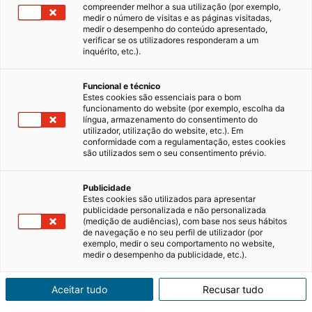
compreender melhor a sua utilização (por exemplo,
medir o número de visitas e as páginas visitadas,
medir o desempenho do conteúdo apresentado,
verificar se os utilizadores responderam a um
inquérito, etc.).
Funcional e técnico
Estes cookies são essenciais para o bom
funcionamento do website (por exemplo, escolha da
língua, armazenamento do consentimento do
utilizador, utilização do website, etc.). Em
conformidade com a regulamentação, estes cookies
são utilizados sem o seu consentimento prévio.
Publicidade
Estes cookies são utilizados para apresentar
publicidade personalizada e não personalizada
(medição de audiências), com base nos seus hábitos
de navegação e no seu perfil de utilizador (por
exemplo, medir o seu comportamento no website,
medir o desempenho da publicidade, etc.).
Aceitar tudo
Recusar tudo