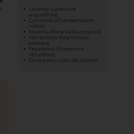
a
,
s
Lavanda (Lavandula
angustifolia)
Camomila (Chamaemelum
nobile)
Maranta (Maranta leuconeura)
Samambaia (Nephrolepis
exaltata)
Peperómia (Peperomia
obtusifolia)
Dicas para cuidar das plantas