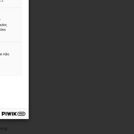
.).
r
ador,
stes
 e não
uma