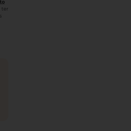
to
 ter
s