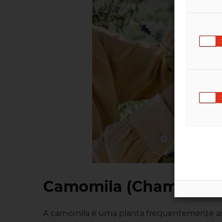
Camomila (Chamaemel
A camomila é uma planta frequentemente ass