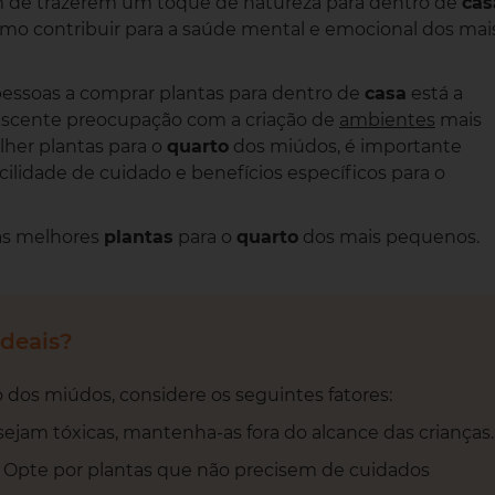
m de trazerem um toque de natureza para dentro de
cas
mo contribuir para a saúde mental e emocional dos mai
pessoas a comprar plantas para dentro de
casa
está a
scente preocupação com a criação de
ambientes
mais
lher plantas para o
quarto
dos miúdos, é importante
cilidade de cuidado e benefícios específicos para o
 as melhores
plantas
para o
quarto
dos mais pequenos.
ideais?
o dos miúdos, considere os seguintes fatores:
sejam tóxicas, mantenha-as fora do alcance das crianças.
Opte por plantas que não precisem de cuidados