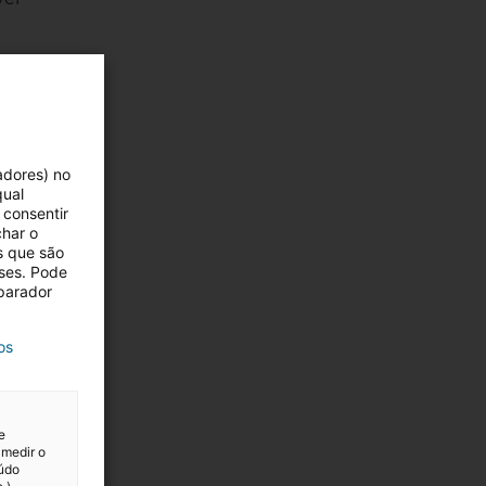
adores) no
qual
 consentir
char o
s que são
eses. Pode
eparador
os
e
 medir o
eúdo