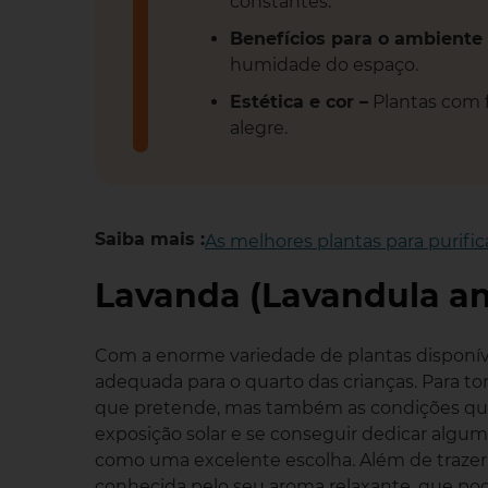
constantes.
Benefícios para o ambiente 
humidade do espaço.
Estética e cor –
Plantas com f
alegre.
Saiba mais :
As melhores plantas para purifica
Lavanda (Lavandula ang
Com a enorme variedade de plantas disponíve
adequada para o quarto das crianças. Para to
que pretende, mas também as condições que 
exposição solar e se conseguir dedicar algu
como uma excelente escolha. Além de trazer 
conhecida pelo seu aroma relaxante, que pod