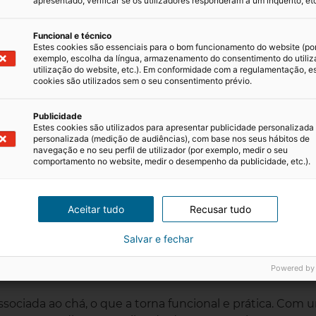
apresentado, verificar se os utilizadores responderam a um inquérito, etc
Funcional e técnico
Estes cookies são essenciais para o bom funcionamento do website (po
exemplo, escolha da língua, armazenamento do consentimento do utiliz
utilização do website, etc.). Em conformidade com a regulamentação, e
cookies são utilizados sem o seu consentimento prévio.
Publicidade
Estes cookies são utilizados para apresentar publicidade personalizada
personalizada (medição de audiências), com base nos seus hábitos de
navegação e no seu perfil de utilizador (por exemplo, medir o seu
comportamento no website, medir o desempenho da publicidade, etc.).
Aceitar tudo
Recusar tudo
Salvar e fechar
um nobile)
Powered by
ociada ao chá, o que a torna funcional e prática. Com 