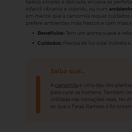
beleza simples e delicada, encaixa-se perfei
infantil vibrante e colorido, ou num
ambient
em mente que a camomila requer cuidados re
prefere ambientes mais frescos e com mais s
Benefícios:
Tem um aroma suave e relaxan
Cuidados:
Precisa de luz solar indireta 
Saiba que...
A
camomila
é uma das oito plantas
para curar os homens. Também tem 
utilizada nas coroações reais. No 
se que o Faraó Ramsés II foi ente