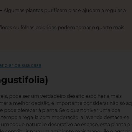
–
Algumas plantas purificam o ar e ajudam a regular a
lores ou folhas coloridas podem tornar o quarto mais
r o ar da sua casa
ustifolia)
is, pode ser um verdadeiro desafio escolher a mais
mar a melhor decisão, é importante considerar não só aq
pode oferecer à planta. Se o quarto tiver uma boa
m tempo a regá-la com moderação, a lavanda destaca-se
um toque natural e decorativo ao espaço, esta planta é
e contribuir para um ambiente mais tranquilo e agradá