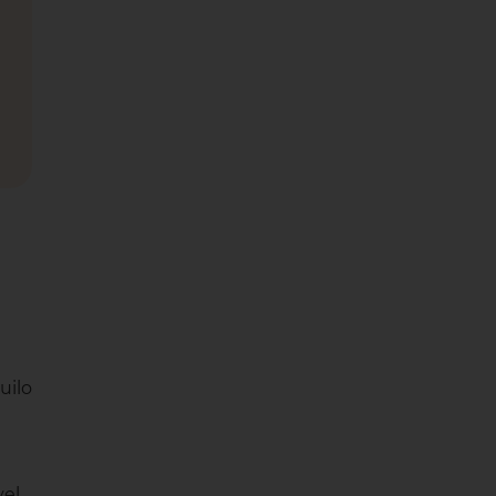
uilo
vel