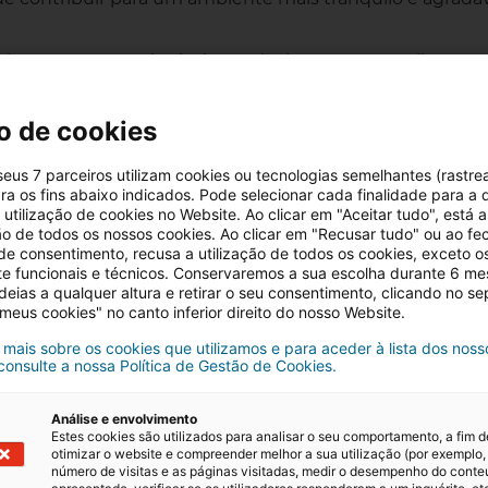
almante, a
Lavanda
ajuda a reduzir o stress e melhora a
 de rega moderada (quando o solo estiver seco).
o de cookies
 seus 7 parceiros utilizam cookies ou tecnologias semelhantes (rastre
ra os fins abaixo indicados. Pode selecionar cada finalidade para a 
utilização de cookies no Website. Ao clicar em "Aceitar tudo", está a
ção de todos os nossos cookies. Ao clicar em "Recusar tudo" ou ao fe
 de consentimento, recusa a utilização de todos os cookies, exceto o
te funcionais e técnicos. Conservaremos a sua escolha durante 6 m
 garantir a exposição ao sol.
deias a qualquer altura e retirar o seu consentimento, clicando no s
 meus cookies" no canto inferior direito do nosso Website.
 mais sobre os cookies que utilizamos e para aceder à lista dos noss
 consulte a nossa Política de Gestão de Cookies.
Análise e envolvimento
Estes cookies são utilizados para analisar o seu comportamento, a fim d
otimizar o website e compreender melhor a sua utilização (por exemplo,
número de visitas e as páginas visitadas, medir o desempenho do cont