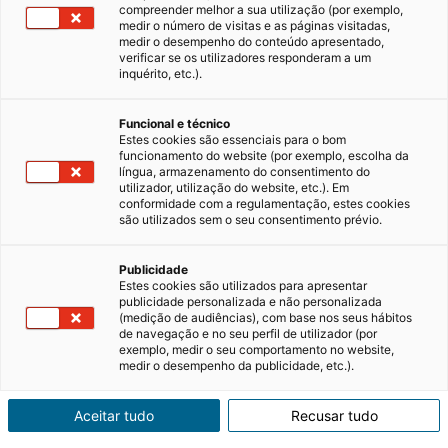
compreender melhor a sua utilização (por exemplo,
medir o número de visitas e as páginas visitadas,
medir o desempenho do conteúdo apresentado,
Decoração de Natal: 8 ideias para
verificar se os utilizadores responderam a um
decorar a sua casa
inquérito, etc.).
O Natal é uma época mágica, em que a
Funcional e técnico
decoração da casa desempenha um papel
Estes cookies são essenciais para o bom
fundamental na criação de uma atmosfera
funcionamento do website (por exemplo, escolha da
acolhedora e festiva. No entanto, com tantas
27/11/2025
7 minutos de leitura
língua, armazenamento do consentimento do
opções disponíveis e preços variados, pode ser
utilizador, utilização do website, etc.). Em
conformidade com a regulamentação, estes cookies
difícil saber por onde começar.…
são utilizados sem o seu consentimento prévio.
Dicas imobiliárias
Inspirações
Publicidade
Estes cookies são utilizados para apresentar
publicidade personalizada e não personalizada
(medição de audiências), com base nos seus hábitos
de navegação e no seu perfil de utilizador (por
exemplo, medir o seu comportamento no website,
medir o desempenho da publicidade, etc.).
Aceitar tudo
Recusar tudo