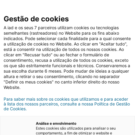
Gestão de cookies
A iad e os seus 7 parceiros utilizam cookies ou tecnologias
semelhantes (rastreadores) no Website para os fins abaixo
Inspirações
indicados. Pode selecionar cada finalidade para a qual consente
a utilização de cookies no Website. Ao clicar em "Aceitar tudo",
está a consentir na utilização de todos os nossos cookies. Ao
clicar em "Recusar tudo" ou ao fechar o formulário de
Calor extremo? Saiba
consentimento, recusa a utilização de todos os cookies, exceto
os que são estritamente funcionais e técnicos. Conservaremos a
como manter a casa
sua escolha durante 6 meses. Pode mudar de ideias a qualquer
altura e retirar o seu consentimento, clicando no separador
fresca
"Definir os meus cookies" no canto inferior direito do nosso
Website.
Para saber mais sobre os cookies que utilizamos e para aceder
14/07/2022
5 minutos de leitura
à lista dos nossos parceiros, consulte a nossa Política de Gestão
de Cookies.
Análise e envolvimento
Estes cookies são utilizados para analisar o seu
comportamento, a fim de otimizar o website e