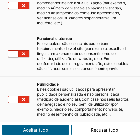
compreender melhor a sua utilização (por exemplo,
medir o número de visitas e as páginas visitadas,
medir o desempenho do conteúdo apresentado,
verificar se os utilizadores responderam a um
inquérito, etc.).
Funcional e técnico
Estes cookies são essenciais para o bom
funcionamento do website (por exemplo, escolha da
língua, armazenamento do consentimento do
utilizador, utilização do website, etc.). Em
conformidade com a regulamentação, estes cookies
são utilizados sem o seu consentimento prévio.
Publicidade
Estes cookies são utilizados para apresentar
publicidade personalizada e não personalizada
(medição de audiências), com base nos seus hábitos
de navegação e no seu perfil de utilizador (por
exemplo, medir o seu comportamento no website,
medir o desempenho da publicidade, etc.).
Aceitar tudo
Recusar tudo