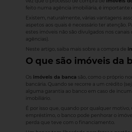
vez que o processo de compra de
imóveis d
feito numa agência imobiliária, é importante
Existem, naturalmente, várias vantagens as
aspetos aos quais é necessário ter atenção. Pa
estes imóveis não são divulgados nos canais dig
agências).
Neste artigo, saiba mais sobre a compra de
i
O que são imóveis da 
Os
imóveis da banca
são, como o próprio no
bancária. Quando se recorre a um crédito (sej
alguma garantia ao banco em caso de incump
imobiliário.
É por isso que, quando por qualquer motivo
empréstimo, o banco pode penhorar o imóvel
perda que teve com o financiamento.