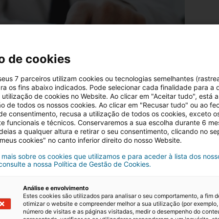
o de cookies
 seus 7 parceiros utilizam cookies ou tecnologias semelhantes (rastre
ra os fins abaixo indicados. Pode selecionar cada finalidade para a 
utilização de cookies no Website. Ao clicar em "Aceitar tudo", está a
ção de todos os nossos cookies. Ao clicar em "Recusar tudo" ou ao fe
 de consentimento, recusa a utilização de todos os cookies, exceto o
te funcionais e técnicos. Conservaremos a sua escolha durante 6 m
deias a qualquer altura e retirar o seu consentimento, clicando no s
 meus cookies" no canto inferior direito do nosso Website.
 mais sobre os cookies que utilizamos e para aceder à lista dos noss
 consulte a nossa Política de Gestão de Cookies.
 imóveis da banca?
Análise e envolvimento
Estes cookies são utilizados para analisar o seu comportamento, a fim d
otimizar o website e compreender melhor a sua utilização (por exemplo,
sempre postas à venda por um valor mais baixo, o que p
número de visitas e as páginas visitadas, medir o desempenho do cont