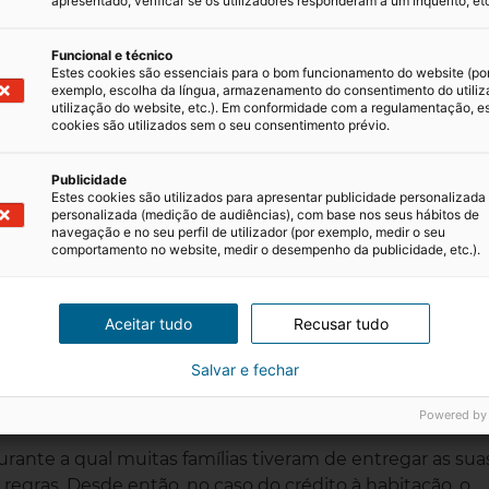
apresentado, verificar se os utilizadores responderam a um inquérito, etc
ue se pode conseguir fechar um bom negócio.
s vendas através de propostas por carta fechada.
Funcional e técnico
venda dos imóveis que tem em carteira, é natural que o
Estes cookies são essenciais para o bom funcionamento do website (po
exemplo, escolha da língua, armazenamento do consentimento do utiliz
ara além disso, os bancos tendem a dar preferência à
utilização do website, etc.). Em conformidade com a regulamentação, e
liário acumulado. Por isso, é provável que os preços sej
cookies são utilizados sem o seu consentimento prévio.
ativa de imóveis em carteira e mais dinheiro a entrar.
Publicidade
is provável é que os imóveis sejam postos à venda ao p
Estes cookies são utilizados para apresentar publicidade personalizada
personalizada (medição de audiências), com base nos seus hábitos de
navegação e no seu perfil de utilizador (por exemplo, medir o seu
s de comprar casas do banc
comportamento no website, medir o desempenho da publicidade, etc.).
nciamento
Aceitar tudo
Recusar tudo
ntajosas do que o crédito à habitação tradicional.
Salvar e fechar
mesmo conseguir um financiamento de 100%, ou seja, s
Powered by
urante a qual muitas famílias tiveram de entregar as sua
regras. Desde então, no caso do crédito à habitação, o