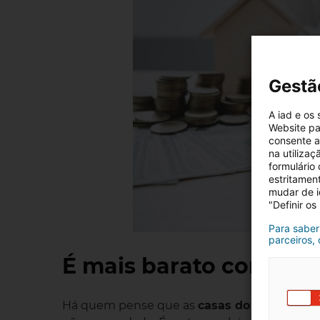
Gestã
A iad e os
Website pa
consente a 
na utiliza
formulário
estritamen
mudar de i
"Definir os
Para saber
parceiros,
É mais barato comprar
Há quem pense que as
casas do banco
são 