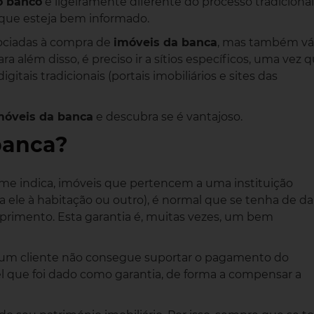
o banco
é ligeiramente diferente do processo tradicional
 que esteja bem informado.
sociadas à compra de
imóveis da banca
, mas também vá
ra além disso, é preciso ir a sítios específicos, uma vez 
itais tradicionais (portais imobiliários e sites das
móveis da banca
e descubra se é vantajoso.
banca?
me indica, imóveis que pertencem a uma instituição
a ele à habitação ou outro), é normal que se tenha de da
rimento. Esta garantia é, muitas vezes, um bem
, um cliente não consegue suportar o pagamento do
 que foi dado como garantia, de forma a compensar a