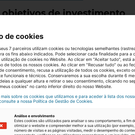
s objetivos de investimento
erceber porque quer começar e qual é o seu objetivo a
o de cookies
 deve responder para definir a sua estratégia:
alor que está disposto a
investir
. O seu orçamento
 seus 7 parceiros utilizam cookies ou tecnologias semelhantes (rastre
ra os fins abaixo indicados. Pode selecionar cada finalidade para a 
eis, seja para
comprar casa
ou para remodelação.
utilização de cookies no Website. Ao clicar em "Aceitar tudo", está a
tá interessado em
imóveis
da banca
, em imóveis para
ção de todos os nossos cookies. Ao clicar em "Recusar tudo" ou ao fe
 de consentimento, recusa a utilização de todos os cookies, exceto o
e
revender
? Defina o seu foco.
te funcionais e técnicos. Conservaremos a sua escolha durante 6 m
deias a qualquer altura e retirar o seu consentimento, clicando no s
está confortável com investimentos de maior risco, como
 meus cookies" no canto inferior direito do nosso Website.
fere algo mais seguro, como o
arrendamento
de imóveis
 mais sobre os cookies que utilizamos e para aceder à lista dos noss
ça os prós e os contras
 consulte a nossa Política de Gestão de Cookies.
ecimento sobre o mercado
Análise e envolvimento
Estes cookies são utilizados para analisar o seu comportamento, a fim d
otimizar o website e compreender melhor a sua utilização (por exemplo,
número de visitas e as páginas visitadas, medir o desempenho do cont