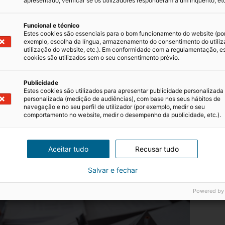
apresentado, verificar se os utilizadores responderam a um inquérito, etc
omo entender o
mercado imobiliário
e tomar decisões
s dicas para adquirir conhecimento:
Funcional e técnico
Estes cookies são essenciais para o bom funcionamento do website (po
 em Portugal:
acompanhe tendências, veja relatórios de
exemplo, escolha da língua, armazenamento do consentimento do utiliz
utilização do website, etc.). Em conformidade com a regulamentação, e
das zonas em crescimento (como Lisboa, Porto ou cidade
cookies são utilizados sem o seu consentimento prévio.
ento:
explore as diferenças entre
imóveis
da banca, leilõ
Publicidade
Estes cookies são utilizados para apresentar publicidade personalizada
 optar por leilões, lembre-se que pode adquirir
imóveis
personalizada (medição de audiências), com base nos seus hábitos de
tante verificar os custos e a condição das propriedades
navegação e no seu perfil de utilizador (por exemplo, medir o seu
comportamento no website, medir o desempenho da publicidade, etc.).
ue regem o
mercado imobiliário
em Portugal, como as
compra e venda
e o funcionamento dos leilões.
Aceitar tudo
Recusar tudo
Salvar e fechar
Powered by