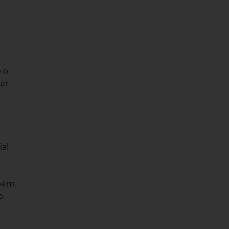
e o
ser
ial
bém
o