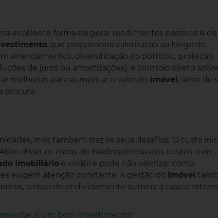
ma excelente forma de gerar rendimentos passivos e de
nvestimento
que proporciona valorização ao longo do
 arrendamentos, diversificação do portfólio, proteção
eduções de juros ou amortizações), e controlo direto sobr
tar melhorias para aumentar o valor do
imóvel
, além de 
 procura.
idades, mas também traz os seus desafios. O custo inic
Além disso, os riscos de inadimplência e os custos com
do imobiliário
é volátil e pode não valorizar como
es exigem atenção constante. A gestão do
imóvel
tam
mentos, o risco de endividamento aumenta caso o retorn
rrendar: É um bom investimento?