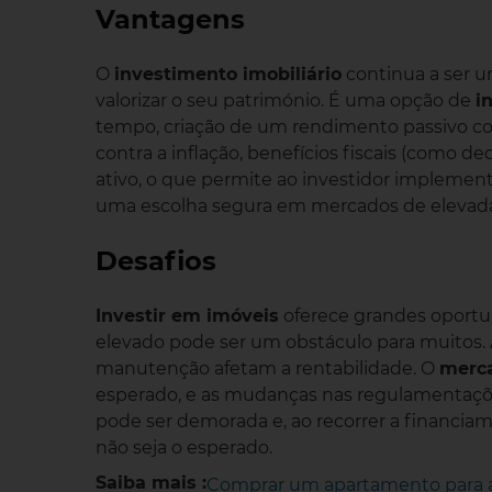
Vantagens
O
investimento imobiliário
continua a ser u
valorizar o seu património. É uma opção de
i
tempo, criação de um rendimento passivo com
contra a inflação, benefícios fiscais (como d
ativo, o que permite ao investidor implemen
uma escolha segura em mercados de elevada
Desafios
Investir em imóveis
oferece grandes oportun
elevado pode ser um obstáculo para muitos. 
manutenção afetam a rentabilidade. O
merca
esperado, e as mudanças nas regulamentaçõ
pode ser demorada e, ao recorrer a financia
não seja o esperado.
Saiba mais :
Comprar um apartamento para a