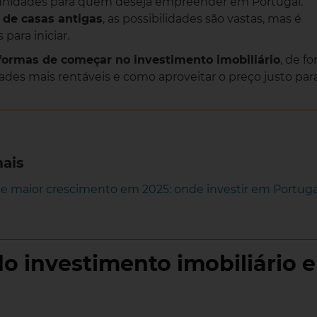
unidades para quem deseja empreender em Portugal.
 de casas antigas
, as possibilidades são vastas, mas é
para iniciar.
 formas de começar no investimento imobiliário
, de f
ades mais rentáveis e como aproveitar o preço justo par
mais
e maior crescimento em 2025: onde investir em Portuga
do investimento imobiliário 