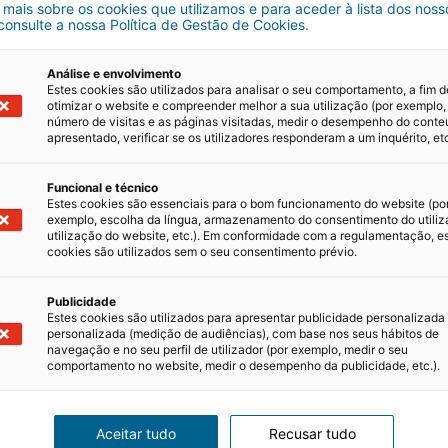
 mais sobre os cookies que utilizamos e para aceder à lista dos noss
leta de cores tem como base o branco e vários apontame
 consulte a nossa Política de Gestão de Cookies.
gal
. Por outro lado, esta nova sede procura transmitir u
ela iluminação, através de candeeiros de mesa, que, com
Análise e envolvimento
 acolhedora.
Estes cookies são utilizados para analisar o seu comportamento, a fim d
otimizar o website e compreender melhor a sua utilização (por exemplo,
história da
iad Portugal
.
número de visitas e as páginas visitadas, medir o desempenho do cont
apresentado, verificar se os utilizadores responderam a um inquérito, etc
 à inovação digital
Funcional e técnico
Estes cookies são essenciais para o bom funcionamento do website (po
exemplo, escolha da língua, armazenamento do consentimento do utiliz
utilização do website, etc.). Em conformidade com a regulamentação, e
cookies são utilizados sem o seu consentimento prévio.
Publicidade
Estes cookies são utilizados para apresentar publicidade personalizada
personalizada (medição de audiências), com base nos seus hábitos de
navegação e no seu perfil de utilizador (por exemplo, medir o seu
comportamento no website, medir o desempenho da publicidade, etc.).
antes
Aceitar tudo
Recusar tudo