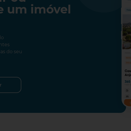
de um imóvel
do
entes
pas do seu
r