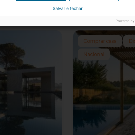
Salvar e fechar
eis
Powered by
Comprar casa
Di
Nacional