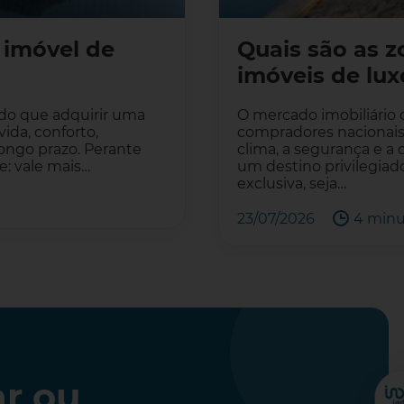
imóvel de
Quais são as 
imóveis de lu
do que adquirir uma
O mercado imobiliário 
ida, conforto,
compradores nacionais e
longo prazo. Perante
clima, a segurança e a
e: vale mais…
um destino privilegia
exclusiva, seja…
23/07/2026
4 minu
r ou