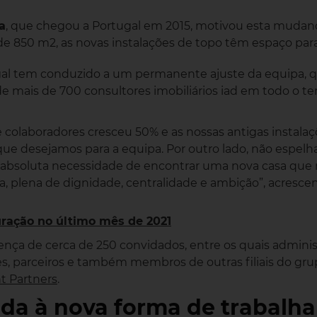
a
, que chegou a Portugal em 2015, motivou esta mudanç
e 850 m2, as novas instalações de topo têm espaço para
gal tem conduzido a um permanente ajuste da equipa, 
e mais de 700 consultores imobiliários iad em todo o terr
 colaboradores cresceu 50% e as nossas antigas instalaç
ue desejamos para a equipa. Por outro lado, não espel
a absoluta necessidade de encontrar uma nova casa qu
, plena de dignidade, centralidade e ambição”, acrescen
uração no último mês de 2021
ça de cerca de 250 convidados, entre os quais administ
es, parceiros e também membros de outras filiais do grup
ht Partners
.
a à nova forma de trabalhar