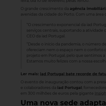
feira, dia 10 de fevereiro, pelas 16h00.
O grande crescimento da
agência imobiliári
avenidas da cidade do Porto. Com uma área d
“O crescimento exponencial da iad Portu
serviços centrais, suportando a atividade d
CEO da iad Portugal.
“Desde o início da pandemia, o número de
ofereciam nem o espaço nem o conforto q
projeto em Portugal, pelo que sentimos 
Estamos muito felizes com a nossa escolha
Ler mais:
iad Portugal bate recorde de fat
O evento de inauguração contou com a presen
e colaboradores da
iad Portugal
; fornecedor
em 300 milhões de euros pela gigante
Insig
Uma nova sede adaptad