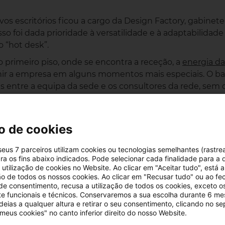
os escritórios ficou a cargo da Design Factory, gabinete
sso foi dada prioridade à versatilidade e à adaptabilid
o “hot desk”.
No primeiro piso, onde se encontra a receção, a
energia d
ir a empresa em alguns momentos mais especiais. O bal
entre a equipa da sede e os consultores da rede, sem q
 salas pequenas
o de cookies
é-existência, separa a zona da receção do open space do 
ívio, um gabinete para trabalho em grupo e uma sala de 
 seus 7 parceiros utilizam cookies ou tecnologias semelhantes (rastre
dá resposta a um espaço de convívio e partilha. Aqui 
ra os fins abaixo indicados. Pode selecionar cada finalidade para a 
utilização de cookies no Website. Ao clicar em "Aceitar tudo", está a
s altas, e recantos criados para favorecer pequenas reun
ção de todos os nossos cookies. Ao clicar em "Recusar tudo" ou ao fe
gabinete do CEO e uma outra sala de reuniões com vist
 de consentimento, recusa a utilização de todos os cookies, exceto o
ara os colaboradores da iad, como para os seus animais de
te funcionais e técnicos. Conservaremos a sua escolha durante 6 m
deias a qualquer altura e retirar o seu consentimento, clicando no s
 meus cookies" no canto inferior direito do nosso Website.
nderante na criação do escritório, tanto na escolha do