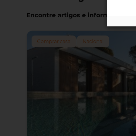
Encontre artigos e informações út
Comprar casa
Nacional