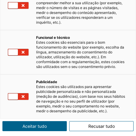
compreender melhor a sua utilização (por exemplo,
medir o número de visitas e as páginas visitadas,
medir o desempenho do conteúdo apresentado,
verificar se os utilizadores responderam a um
inquérito, etc.).
Funcional e técnico
Estes cookies são essenciais para o bom
funcionamento do website (por exemplo, escolha da
língua, armazenamento do consentimento do
utilizador, utilização do website, etc.). Em
conformidade com a regulamentação, estes cookies
são utilizados sem o seu consentimento prévio.
Publicidade
Estes cookies são utilizados para apresentar
publicidade personalizada e não personalizada
(medição de audiências), com base nos seus hábitos
de navegação e no seu perfil de utilizador (por
exemplo, medir o seu comportamento no website,
medir o desempenho da publicidade, etc.).
Aceitar tudo
Recusar tudo