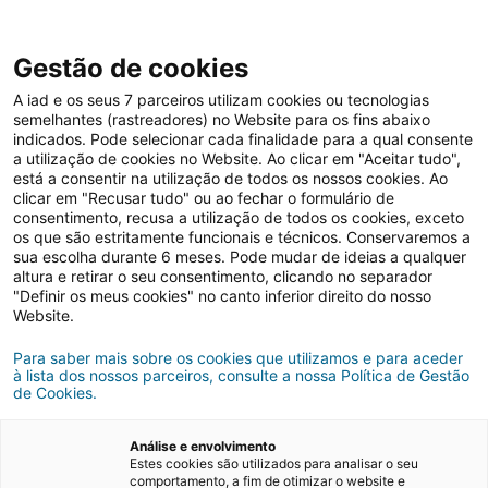
Gestão de cookies
A iad e os seus 7 parceiros utilizam cookies ou tecnologias
semelhantes (rastreadores) no Website para os fins abaixo
Renovações
indicados. Pode selecionar cada finalidade para a qual consente
a utilização de cookies no Website. Ao clicar em "Aceitar tudo",
está a consentir na utilização de todos os nossos cookies. Ao
clicar em "Recusar tudo" ou ao fechar o formulário de
Como renovar móveis
consentimento, recusa a utilização de todos os cookies, exceto
os que são estritamente funcionais e técnicos. Conservaremos a
antigos e dar um novo
sua escolha durante 6 meses. Pode mudar de ideias a qualquer
altura e retirar o seu consentimento, clicando no separador
look à sua casa
"Definir os meus cookies" no canto inferior direito do nosso
Website.
Para saber mais sobre os cookies que utilizamos e para aceder
14/10/2022
4 minutos de leitura
à lista dos nossos parceiros, consulte a nossa Política de Gestão
de Cookies.
Análise e envolvimento
Estes cookies são utilizados para analisar o seu
comportamento, a fim de otimizar o website e