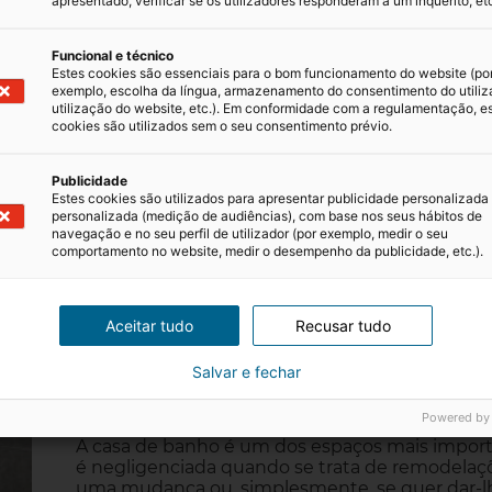
apresentado, verificar se os utilizadores responderam a um inquérito, etc
Como investir em casas de pr
Funcional e técnico
cuidados a ter
Estes cookies são essenciais para o bom funcionamento do website (po
exemplo, escolha da língua, armazenamento do consentimento do utiliz
utilização do website, etc.). Em conformidade com a regulamentação, e
O mercado das casas de praia continua a atrair 
cookies são utilizados sem o seu consentimento prévio.
turística, pela valorização do património ou pel
entanto, este tipo de investimento exige mais
Publicidade
Estes cookies são utilizados para apresentar publicidade personalizada
04/07/2025
3 minutos de leitura
personalizada (medição de audiências), com base nos seus hábitos de
navegação e no seu perfil de utilizador (por exemplo, medir o seu
comportamento no website, medir o desempenho da publicidade, etc.).
Aceitar tudo
Recusar tudo
7 dicas infalíveis para remod
Salvar e fechar
com estilo e funcionalidade
Powered by
A casa de banho é um dos espaços mais impor
é negligenciada quando se trata de remodelaçõe
uma mudança ou, simplesmente, se quer dar-