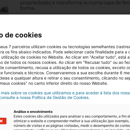
propriedades e transformá-la numa casa de féri
forma…
31/07/2025
4 minutos de leitura
o de cookies
 seus 7 parceiros utilizam cookies ou tecnologias semelhantes (rastre
ra os fins abaixo indicados. Pode selecionar cada finalidade para a 
Condomínios com piscina: be
utilização de cookies no Website. Ao clicar em "Aceitar tudo", está a
para quem quer comprar casa 
ção de todos os nossos cookies. Ao clicar em "Recusar tudo" ou ao fe
 de consentimento, recusa a utilização de todos os cookies, exceto o
te funcionais e técnicos. Conservaremos a sua escolha durante 6 m
Comprar uma casa para férias é, para muitos,
deias a qualquer altura e retirar o seu consentimento, clicando no s
tempo de qualidade em família. No momento da
 meus cookies" no canto inferior direito do nosso Website.
condomínios com piscina surgem frequenteme
sobretudo em regiões turísticas…
 mais sobre os cookies que utilizamos e para aceder à lista dos noss
 consulte a nossa Política de Gestão de Cookies.
11/07/2025
5 minutos de leitura
Análise e envolvimento
Estes cookies são utilizados para analisar o seu comportamento, a fim d
otimizar o website e compreender melhor a sua utilização (por exemplo,
número de visitas e as páginas visitadas, medir o desempenho do cont