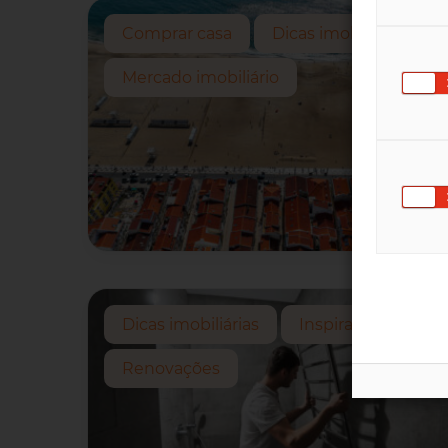
Comprar casa
Dicas imobiliárias
Mercado imobiliário
Dicas imobiliárias
Inspirações
Renovações