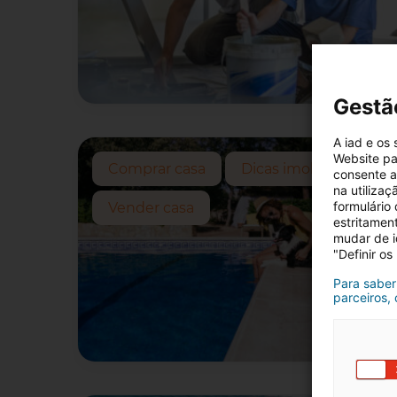
Gestã
A iad e os
Website pa
Comprar casa
Dicas imobiliárias
consente a 
na utiliza
formulário
Vender casa
estritamen
mudar de i
"Definir os
Para saber
parceiros,