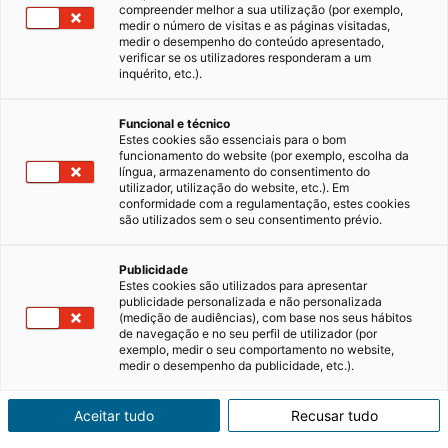
compreender melhor a sua utilização (por exemplo,
medir o número de visitas e as páginas visitadas,
medir o desempenho do conteúdo apresentado,
Vantagens de comprar um imóvel
verificar se os utilizadores responderam a um
de luxo novo
inquérito, etc.).
Comprar um imóvel de luxo é muito mais do
Funcional e técnico
que adquirir uma casa. É uma decisão que
Estes cookies são essenciais para o bom
envolve estilo de vida, conforto, património e,
funcionamento do website (por exemplo, escolha da
muitas vezes, uma visão de longo prazo.
30/07/2026
5 minutos de leitura
língua, armazenamento do consentimento do
Perante esta escolha, surge uma questão
utilizador, utilização do website, etc.). Em
conformidade com a regulamentação, estes cookies
frequente: vale mais…
são utilizados sem o seu consentimento prévio.
Comprar casa
Dicas imobiliárias
Publicidade
Estes cookies são utilizados para apresentar
Mercado imobiliário
Nacional
publicidade personalizada e não personalizada
(medição de audiências), com base nos seus hábitos
de navegação e no seu perfil de utilizador (por
exemplo, medir o seu comportamento no website,
medir o desempenho da publicidade, etc.).
Aceitar tudo
Recusar tudo