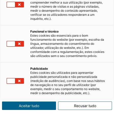
compreender melhor a sua utilização (por exemplo,
medir o número de visitas e as páginas visitadas,
medir o desempenho do conteúdo apresentado,
verificar se os utilizadores responderam a um
inquérito, etc.).
Vantagens de comprar um imóvel
de luxo novo
Funcional e técnico
Estes cookies são essenciais para o bom
funcionamento do website (por exemplo, escolha da
Comprar um imóvel de luxo é muito mais do
língua, armazenamento do consentimento do
que adquirir uma casa. É uma decisão que
utilizador, utilização do website, etc.). Em
conformidade com a regulamentação, estes cookies
envolve estilo de vida, conforto, património e,
são utilizados sem o seu consentimento prévio.
muitas vezes, uma visão de longo prazo.
30/07/2026
5 minutos de leitura
Perante esta escolha, surge uma questão
frequente: vale mais…
Publicidade
Estes cookies são utilizados para apresentar
publicidade personalizada e não personalizada
Comprar casa
Dicas imobiliárias
(medição de audiências), com base nos seus hábitos
de navegação e no seu perfil de utilizador (por
exemplo, medir o seu comportamento no website,
Mercado imobiliário
Nacional
medir o desempenho da publicidade, etc.).
Aceitar tudo
Recusar tudo