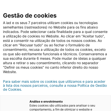
Gestão de cookies
A iad e os seus 7 parceiros utilizam cookies ou tecnologias
semelhantes (rastreadores) no Website para os fins abaixo
Vender casa
indicados. Pode selecionar cada finalidade para a qual consente
a utilização de cookies no Website. Ao clicar em "Aceitar tudo",
está a consentir na utilização de todos os nossos cookies. Ao
clicar em "Recusar tudo" ou ao fechar o formulário de
Fatores que influenciam o
consentimento, recusa a utilização de todos os cookies, exceto
os que são estritamente funcionais e técnicos. Conservaremos a
preço de uma casa
sua escolha durante 6 meses. Pode mudar de ideias a qualquer
altura e retirar o seu consentimento, clicando no separador
"Definir os meus cookies" no canto inferior direito do nosso
Website.
07/05/2024
5 minutos de leitura
Para saber mais sobre os cookies que utilizamos e para aceder
à lista dos nossos parceiros, consulte a nossa Política de Gestão
de Cookies.
Análise e envolvimento
Estes cookies são utilizados para analisar o seu
comportamento, a fim de otimizar o website e