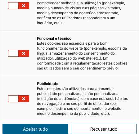
compreender melhor a sua utilização (por exemplo,
medir o número de visitas e as páginas visitadas,
medir o desempenho do conteúdo apresentado,
verificar se os utilizadores responderam a um
inquérito, etc.).
Funcional e técnico
Estes cookies são essenciais para o bom
funcionamento do website (por exemplo, escolha da
língua, armazenamento do consentimento do
utilizador, utilização do website, etc.). Em
conformidade com a regulamentação, estes cookies
são utilizados sem o seu consentimento prévio.
Publicidade
Estes cookies são utilizados para apresentar
publicidade personalizada e não personalizada
(medição de audiências), com base nos seus hábitos
de navegação e no seu perfil de utilizador (por
exemplo, medir o seu comportamento no website,
medir o desempenho da publicidade, etc.).
Aceitar tudo
Recusar tudo