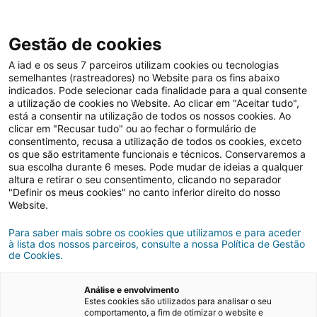
Gestão de cookies
A iad e os seus 7 parceiros utilizam cookies ou tecnologias
semelhantes (rastreadores) no Website para os fins abaixo
Dicas imobiliárias
indicados. Pode selecionar cada finalidade para a qual consente
a utilização de cookies no Website. Ao clicar em "Aceitar tudo",
está a consentir na utilização de todos os nossos cookies. Ao
clicar em "Recusar tudo" ou ao fechar o formulário de
O que é e para que serve o
consentimento, recusa a utilização de todos os cookies, exceto
os que são estritamente funcionais e técnicos. Conservaremos a
Valor Patrimonial
sua escolha durante 6 meses. Pode mudar de ideias a qualquer
altura e retirar o seu consentimento, clicando no separador
Tributário?
"Definir os meus cookies" no canto inferior direito do nosso
Website.
Para saber mais sobre os cookies que utilizamos e para aceder
18/10/2024
3 minutos de leitura
à lista dos nossos parceiros, consulte a nossa Política de Gestão
de Cookies.
Análise e envolvimento
Estes cookies são utilizados para analisar o seu
comportamento, a fim de otimizar o website e