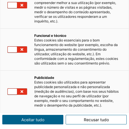
compreender melhor a sua utilização (por exemplo,
medir o número de visitas e as páginas visitadas,
medir o desempenho do conteúdo apresentado,
verificar se os utilizadores responderam a um
inquérito, etc.).
Funcional e técnico
Estes cookies são essenciais para o bom
funcionamento do website (por exemplo, escolha da
língua, armazenamento do consentimento do
utilizador, utilização do website, etc.). Em
conformidade com a regulamentação, estes cookies
são utilizados sem o seu consentimento prévio.
Publicidade
Estes cookies são utilizados para apresentar
publicidade personalizada e não personalizada
(medição de audiências), com base nos seus hábitos
de navegação e no seu perfil de utilizador (por
exemplo, medir o seu comportamento no website,
medir o desempenho da publicidade, etc.).
Aceitar tudo
Recusar tudo