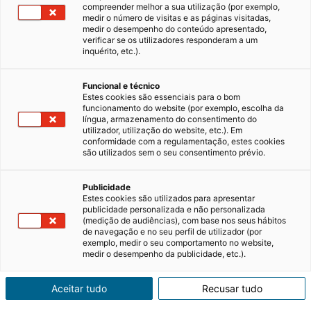
compreender melhor a sua utilização (por exemplo,
medir o número de visitas e as páginas visitadas,
medir o desempenho do conteúdo apresentado,
iad Portugal bate recorde de
verificar se os utilizadores responderam a um
faturação no último mês de 2021
inquérito, etc.).
A iad Portugal – rede de consultores
Funcional e técnico
imobiliários independentes – fechou com
Estes cookies são essenciais para o bom
chave de ouro o ano de 2021, batendo o
funcionamento do website (por exemplo, escolha da
recorde de volume de negócios gerado num
15/01/2022
2 minutos de leitura
língua, armazenamento do consentimento do
só mês: 1,6 milhões de euros. A evolução
utilizador, utilização do website, etc.). Em
conformidade com a regulamentação, estes cookies
mercado imobiliário, analisando a…
são utilizados sem o seu consentimento prévio.
Publicidade
Estes cookies são utilizados para apresentar
publicidade personalizada e não personalizada
(medição de audiências), com base nos seus hábitos
Comprar, arrendar
de navegação e no seu perfil de utilizador (por
exemplo, medir o seu comportamento no website,
medir o desempenho da publicidade, etc.).
ou estimar o valor
de um imóvel com
Aceitar tudo
Recusar tudo