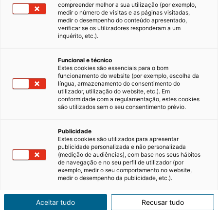
compreender melhor a sua utilização (por exemplo,
medir o número de visitas e as páginas visitadas,
medir o desempenho do conteúdo apresentado,
O que são mais-valias imobiliárias?
verificar se os utilizadores responderam a um
inquérito, etc.).
Este termo surge, recorrentemente, quando
se fala na venda de um imóvel. Caso tenha
Funcional e técnico
procedido à venda de uma propriedade por
Estes cookies são essenciais para o bom
um preço acima do que o adquiriu, é muito
22/03/2024
4 minutos de leitura
funcionamento do website (por exemplo, escolha da
provável que tenha originado essas mais-
língua, armazenamento do consentimento do
valias. Contudo, a obtenção de…
utilizador, utilização do website, etc.). Em
conformidade com a regulamentação, estes cookies
são utilizados sem o seu consentimento prévio.
Vender casa
Publicidade
Estes cookies são utilizados para apresentar
publicidade personalizada e não personalizada
(medição de audiências), com base nos seus hábitos
de navegação e no seu perfil de utilizador (por
exemplo, medir o seu comportamento no website,
medir o desempenho da publicidade, etc.).
Aceitar tudo
Recusar tudo