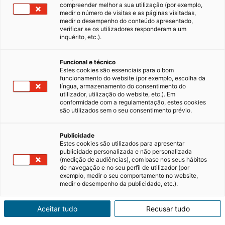
compreender melhor a sua utilização (por exemplo,
medir o número de visitas e as páginas visitadas,
medir o desempenho do conteúdo apresentado,
Comprar ou construir: o que
verificar se os utilizadores responderam a um
escolher?
inquérito, etc.).
Quando se pensa em ter uma casa, várias
Funcional e técnico
dúvidas surgem sobre como proceder num
Estes cookies são essenciais para o bom
decisão tão importante. Uma das questões
funcionamento do website (por exemplo, escolha da
mais comuns é se devemos comprar um
10/05/2024
4 minutos de leitura
língua, armazenamento do consentimento do
imóvel ou construí-lo do zero. Cada opção tem
utilizador, utilização do website, etc.). Em
conformidade com a regulamentação, estes cookies
as suas vantagens e desvantagens.…
são utilizados sem o seu consentimento prévio.
Publicidade
Estes cookies são utilizados para apresentar
publicidade personalizada e não personalizada
(medição de audiências), com base nos seus hábitos
Comprar, arrendar
de navegação e no seu perfil de utilizador (por
exemplo, medir o seu comportamento no website,
medir o desempenho da publicidade, etc.).
ou estimar o valor
de um imóvel com
Aceitar tudo
Recusar tudo