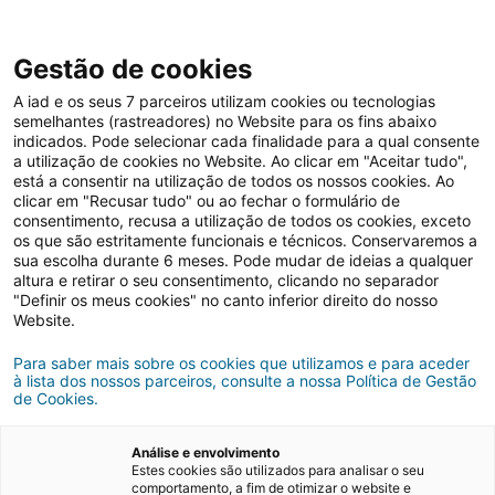
Gestão de cookies
A iad e os seus 7 parceiros utilizam cookies ou tecnologias
semelhantes (rastreadores) no Website para os fins abaixo
Notícias e eventos
indicados. Pode selecionar cada finalidade para a qual consente
a utilização de cookies no Website. Ao clicar em "Aceitar tudo",
está a consentir na utilização de todos os nossos cookies. Ao
clicar em "Recusar tudo" ou ao fechar o formulário de
iad considerada a Melhor
consentimento, recusa a utilização de todos os cookies, exceto
os que são estritamente funcionais e técnicos. Conservaremos a
Agência Zona Norte nos
sua escolha durante 6 meses. Pode mudar de ideias a qualquer
altura e retirar o seu consentimento, clicando no separador
prémios Aproximo
"Definir os meus cookies" no canto inferior direito do nosso
Website.
Para saber mais sobre os cookies que utilizamos e para aceder
27/02/2023
2 minutos de leitura
à lista dos nossos parceiros, consulte a nossa Política de Gestão
de Cookies.
Análise e envolvimento
Estes cookies são utilizados para analisar o seu
comportamento, a fim de otimizar o website e