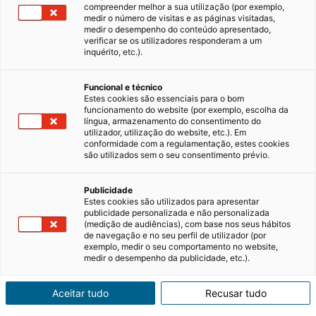
compreender melhor a sua utilização (por exemplo,
medir o número de visitas e as páginas visitadas,
medir o desempenho do conteúdo apresentado,
verificar se os utilizadores responderam a um
inquérito, etc.).
Funcional e técnico
Estes cookies são essenciais para o bom
funcionamento do website (por exemplo, escolha da
língua, armazenamento do consentimento do
utilizador, utilização do website, etc.). Em
conformidade com a regulamentação, estes cookies
são utilizados sem o seu consentimento prévio.
Publicidade
Estes cookies são utilizados para apresentar
publicidade personalizada e não personalizada
(medição de audiências), com base nos seus hábitos
de navegação e no seu perfil de utilizador (por
exemplo, medir o seu comportamento no website,
medir o desempenho da publicidade, etc.).
Aceitar tudo
Recusar tudo