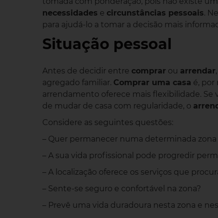
tomada com ponderação, pois não existe um
necessidades
e
circunstâncias pessoais
. N
para ajudá-lo a tomar a decisão mais informa
Situação pessoal
Antes de decidir entre
comprar
ou
arrendar
agregado familiar.
Comprar uma casa
é, por
arrendamento oferece mais flexibilidade. Se 
de mudar de casa com regularidade, o
arren
Considere as seguintes questões:
– Quer permanecer numa determinada zona 
– A sua vida profissional pode progredir per
– A localização oferece os serviços que procu
– Sente-se seguro e confortável na zona?
– Prevê uma vida duradoura nesta zona e ne