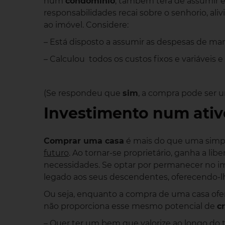
num
condomínio
, também terá de assumir e
responsabilidades recai sobre o senhorio, ali
ao imóvel. Considere:
– Está disposto a assumir as despesas de m
– Calculou todos os custos fixos e variáveis 
(Se respondeu que
sim
, a compra pode ser 
Investimento num ativ
Comprar uma casa
é mais do que uma simp
futuro
. Ao tornar-se proprietário, ganha a li
necessidades. Se optar por permanecer no im
legado aos seus descendentes, oferecendo-
Ou seja, enquanto a compra de uma casa of
não proporciona esse mesmo potencial de
c
– Quer ter um bem que valorize ao longo do