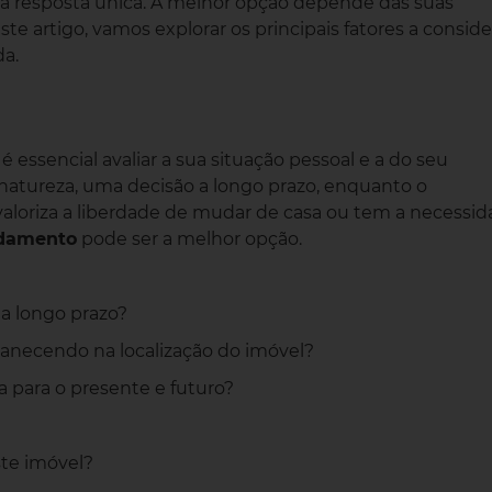
a resposta única. A melhor opção depende das suas
este artigo, vamos explorar os principais fatores a conside
da.
, é essencial avaliar a sua situação pessoal e a do seu
 natureza, uma decisão a longo prazo, enquanto o
valoriza a liberdade de mudar de casa ou tem a necessi
damento
pode ser a melhor opção.
a longo prazo?
manecendo na localização do imóvel?
ra para o presente e futuro?
ste imóvel?