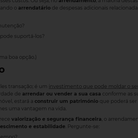
sses custos. Ou seja, no
arrendamento
, a maioria destas
viando o
arrendatário
de despesas adicionais relacionada
anutenção?
e pode suportá-los?
uma boa opção.)
o
les transação; é um
investimento que pode moldar o se
berdade de
arrendar ou vender a sua casa
conforme as s
óvel, estará a
construir um património
que poderá ser
lhes uma vantagem na vida.
erece
valorização e segurança financeira
, o arrendame
rescimento e estabilidade
. Pergunte-se:
 tempo?