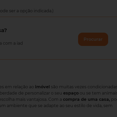
ode ser a opção indicada.)
sa?
Procurar
a com a iad
ões em relação ao
imóvel
são muitas vezes condicionada
liberdade de personalizar o seu
espaço
ou se tem animai
escolha mais vantajosa. Com a
compra de uma casa,
po
r um ambiente que se adapte ao seu estilo de vida, sem