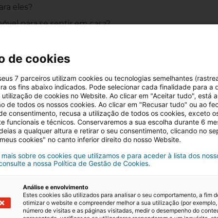
ra eles?
móvel para se sentir em casa?
erentes imóveis?
o de cookies
 melhor solução.)
 seus 7 parceiros utilizam cookies ou tecnologias semelhantes (rastre
ra os fins abaixo indicados. Pode selecionar cada finalidade para a 
utilização de cookies no Website. Ao clicar em "Aceitar tudo", está a
ção de todos os nossos cookies. Ao clicar em "Recusar tudo" ou ao fe
 de consentimento, recusa a utilização de todos os cookies, exceto o
 um investimento inicial em capitais próprios,
te funcionais e técnicos. Conservaremos a sua escolha durante 6 m
ancário ou não. Se decidir recorrer ao financiamento, 
deias a qualquer altura e retirar o seu consentimento, clicando no s
 meus cookies" no canto inferior direito do nosso Website.
nceira geralmente
cobre entre 80% e 90% do valor total
 outros encargos associados à
aquisição com recurso a
 mais sobre os cookies que utilizamos e para aceder à lista dos noss
 consulte a nossa Política de Gestão de Cookies.
e a avaliação. Vale lembrar que existem exceções para
 de condições mais favoráveis, conforme as novas diretr
Análise e envolvimento
Estes cookies são utilizados para analisar o seu comportamento, a fim d
otimizar o website e compreender melhor a sua utilização (por exemplo,
novo pacote de medidas para a habitação?
número de visitas e as páginas visitadas, medir o desempenho do cont