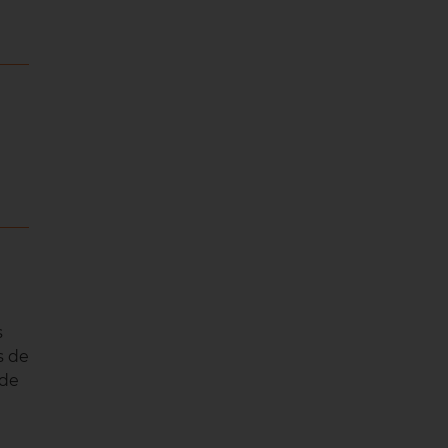
s
s de
de