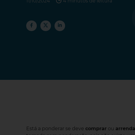
11/10/2024
4 minutos de leitura
Está a ponderar se deve
comprar
ou
arrend