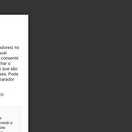
adores) no
qual
 consentir
char o
s que são
eses. Pode
é
eparador
 do
os
izes
e
 medir o
eúdo