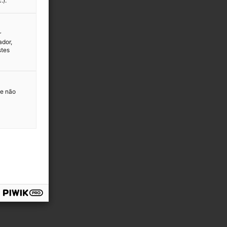
.).
r
ador,
stes
 e não