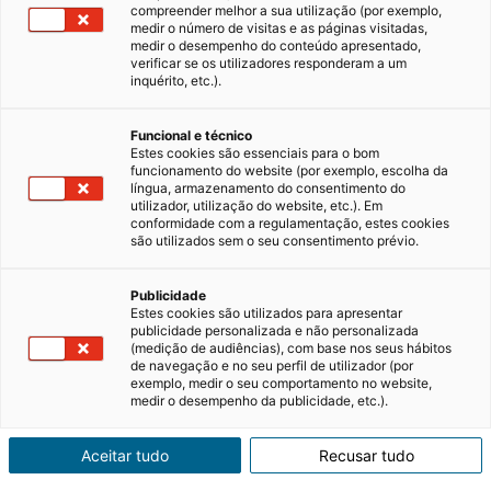
compreender melhor a sua utilização (por exemplo,
medir o número de visitas e as páginas visitadas,
medir o desempenho do conteúdo apresentado,
Arrendamento: como se preparar
verificar se os utilizadores responderam a um
para uma visita a um imóvel?
inquérito, etc.).
A tendência de arrendamento de imóveis tem
Funcional e técnico
crescido nos últimos anos devido à situação
Estes cookies são essenciais para o bom
imobiliária atual em Portugal. Para quem opta
funcionamento do website (por exemplo, escolha da
por esta forma de acesso à habitação, é
28/06/2024
3 minutos de leitura
língua, armazenamento do consentimento do
importante fazer uma visita às propriedades
utilizador, utilização do website, etc.). Em
conformidade com a regulamentação, estes cookies
que lhe interessam e esta não…
são utilizados sem o seu consentimento prévio.
Publicidade
Estes cookies são utilizados para apresentar
publicidade personalizada e não personalizada
(medição de audiências), com base nos seus hábitos
Comprar, arrendar
de navegação e no seu perfil de utilizador (por
exemplo, medir o seu comportamento no website,
medir o desempenho da publicidade, etc.).
ou estimar o valor
de um imóvel com
Aceitar tudo
Recusar tudo