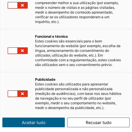
compreender melhor a sua utilização (por exemplo,
medir o número de visitas e as páginas visitadas,
medir o desempenho do conteúdo apresentado,
Pretende vender a sua casa? Três
verificar se os utilizadores responderam a um
dicas para ter sucesso na sua
inquérito, etc.).
venda
Funcional e técnico
Chegou a hora de dizer “adeus” à sua casa ,
Estes cookies são essenciais para o bom
que será o « lar feliz » de outra pessoa. Vender
funcionamento do website (por exemplo, escolha da
língua, armazenamento do consentimento do
uma casa não é um processo fácil, tanto
utilizador, utilização do website, etc.). Em
emocionalmente como burocraticamente. Um
07/06/2024
3 minutos de leitura
conformidade com a regulamentação, estes cookies
lugar com muitas memórias associadas, que
são utilizados sem o seu consentimento prévio.
foi o seu…
Publicidade
Estes cookies são utilizados para apresentar
publicidade personalizada e não personalizada
(medição de audiências), com base nos seus hábitos
de navegação e no seu perfil de utilizador (por
exemplo, medir o seu comportamento no website,
Comprar, arrendar
medir o desempenho da publicidade, etc.).
ou estimar o valor
Aceitar tudo
Recusar tudo