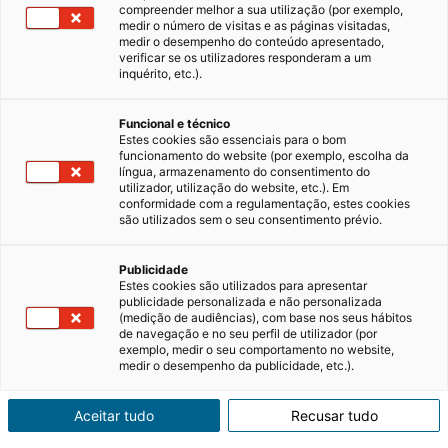
compreender melhor a sua utilização (por exemplo,
medir o número de visitas e as páginas visitadas,
medir o desempenho do conteúdo apresentado,
Partilhar casa: vantagens e
verificar se os utilizadores responderam a um
desvantagens
inquérito, etc.).
Com a realidade atual do mercado imobiliário,
Funcional e técnico
a partilha de casa tornou-se uma tendência
Estes cookies são essenciais para o bom
recorrente. Como os preços dos imóveis em
funcionamento do website (por exemplo, escolha da
alta, tornou-se mais atrativo o arrendamento
14/06/2024
3 minutos de leitura
língua, armazenamento do consentimento do
partilhado. Esta escolha pode derivar de vários
utilizador, utilização do website, etc.). Em
conformidade com a regulamentação, estes cookies
fatores, como sociais e financeiros. E,…
são utilizados sem o seu consentimento prévio.
Publicidade
Estes cookies são utilizados para apresentar
publicidade personalizada e não personalizada
(medição de audiências), com base nos seus hábitos
Comprar, arrendar
de navegação e no seu perfil de utilizador (por
exemplo, medir o seu comportamento no website,
medir o desempenho da publicidade, etc.).
ou estimar o valor
de um imóvel com
Aceitar tudo
Recusar tudo