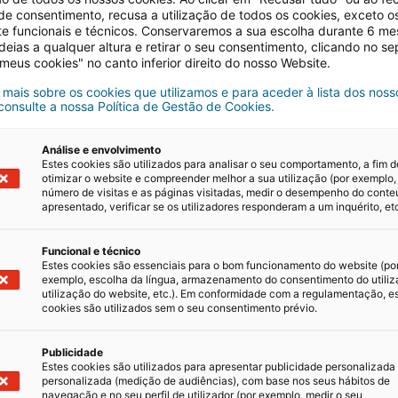
 de consentimento, recusa a utilização de todos os cookies, exceto o
te funcionais e técnicos. Conservaremos a sua escolha durante 6 m
deias a qualquer altura e retirar o seu consentimento, clicando no s
 meus cookies" no canto inferior direito do nosso Website.
 mais sobre os cookies que utilizamos e para aceder à lista dos noss
 consulte a nossa Política de Gestão de Cookies.
r ou
Análise e envolvimento
Estes cookies são utilizados para analisar o seu comportamento, a fim d
de um imóvel
otimizar o website e compreender melhor a sua utilização (por exemplo,
número de visitas e as páginas visitadas, medir o desempenho do cont
apresentado, verificar se os utilizadores responderam a um inquérito, etc
Funcional e técnico
Estes cookies são essenciais para o bom funcionamento do website (po
do
exemplo, escolha da língua, armazenamento do consentimento do utiliz
utilização do website, etc.). Em conformidade com a regulamentação, e
entes
cookies são utilizados sem o seu consentimento prévio.
pas do seu
Publicidade
Estes cookies são utilizados para apresentar publicidade personalizada
personalizada (medição de audiências), com base nos seus hábitos de
navegação e no seu perfil de utilizador (por exemplo, medir o seu