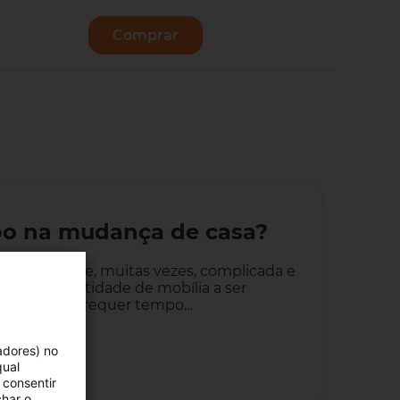
Comprar
Vender
po na mudança de casa?
r demorada e, muitas vezes, complicada e
nces à quantidade de mobília a ser
ma mudança requer tempo…
adores) no
qual
 consentir
char o