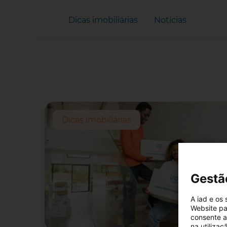
Dicas imobiliárias
Notícias
Dicas imobiliárias
Gestã
A iad e os
Website pa
consente a 
na utiliza