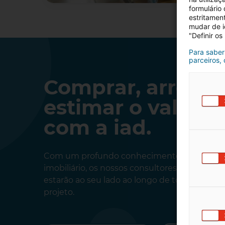
formulário
estritamen
mudar de i
"Definir os
Para saber
parceiros,
Comprar, arrenda
estimar o valor 
com a iad.
Com um profundo conhecimento do merca
imobiliário, os nossos consultores independ
estarão ao seu lado ao longo de todas as eta
projeto.