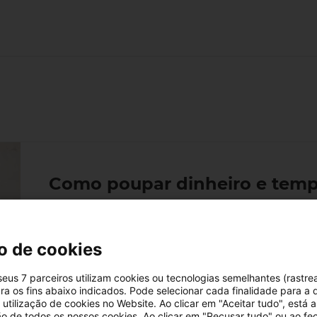
Como poupar dinheiro e tem
Mudar de casa é uma tarefa que se pode revela
dispendiosa. Desde a recolha de todos os perte
desmontada e embalada para o transporte, u
o de cookies
13/09/2024
3 minutos de leitura
 seus 7 parceiros utilizam cookies ou tecnologias semelhantes (rastre
ra os fins abaixo indicados. Pode selecionar cada finalidade para a 
utilização de cookies no Website. Ao clicar em "Aceitar tudo", está a
ção de todos os nossos cookies. Ao clicar em "Recusar tudo" ou ao fe