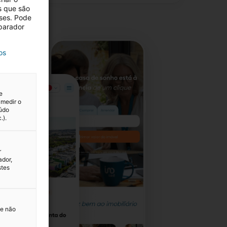
s que são
eses. Pode
eparador
os
e
 medir o
eúdo
.).
r
ador,
stes
 e não