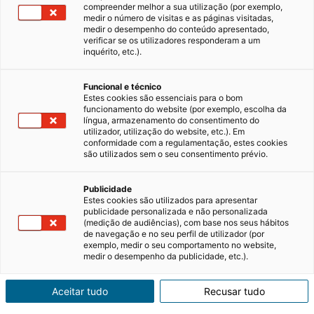
compreender melhor a sua utilização (por exemplo,
medir o número de visitas e as páginas visitadas,
medir o desempenho do conteúdo apresentado,
Que documentos são necessários
verificar se os utilizadores responderam a um
para um processo de
inquérito, etc.).
arrendamento?
Funcional e técnico
Em Portugal, se pretende arrendar um imóvel
Estes cookies são essenciais para o bom
há documentos cuja apresentação é
funcionamento do website (por exemplo, escolha da
língua, armazenamento do consentimento do
obrigatória. Deverá ter ainda algum cuidado na
utilizador, utilização do website, etc.). Em
elaboração do seu pedido de arrendamento,
16/08/2024
3 minutos de leitura
conformidade com a regulamentação, estes cookies
pois poderá impactar as suas hipóteses de
são utilizados sem o seu consentimento prévio.
conseguir arrendar o imóvel. Por exemplo, os
“candidatos”…
Publicidade
Comprar casa
Estes cookies são utilizados para apresentar
publicidade personalizada e não personalizada
(medição de audiências), com base nos seus hábitos
de navegação e no seu perfil de utilizador (por
exemplo, medir o seu comportamento no website,
medir o desempenho da publicidade, etc.).
Aceitar tudo
Recusar tudo