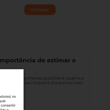
Comprar
Vender
importância de estimar o
o, uma das primeiras questões é quanto a
atualizada do seu imóvel é dos pontos mais
 ângulo, do…
adores) no
qual
 consentir
char o