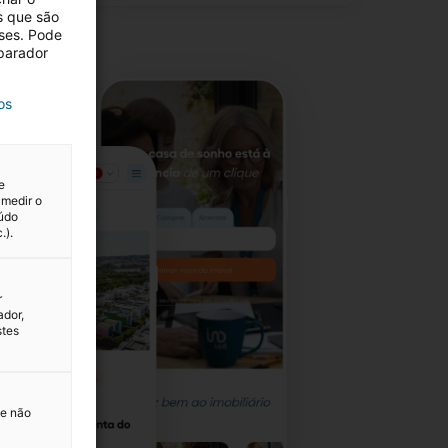
s que são
eses. Pode
eparador
os
e
 medir o
eúdo
.).
r
ador,
stes
 e não