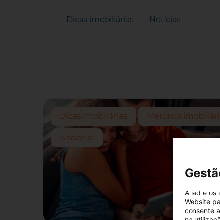
Dicas imobiliárias
Notícias
Dicas imobiliárias
Mercado imobiliári
Nacional
Gestã
A iad e os
Website pa
consente a 
na utiliza