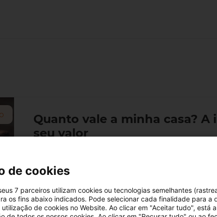
o
Quanto vale a minha casa? A 
seu valor
Quando pensa em colocar a sua casa no mercad
mesma valerá. Logo, uma estimativa realista e 
o de cookies
importantes num processo de venda. De outro
 seus 7 parceiros utilizam cookies ou tecnologias semelhantes (rastre
19/04/2024
4 minutos de leitura
ra os fins abaixo indicados. Pode selecionar cada finalidade para a 
utilização de cookies no Website. Ao clicar em "Aceitar tudo", está a
ção de todos os nossos cookies. Ao clicar em "Recusar tudo" ou ao fe