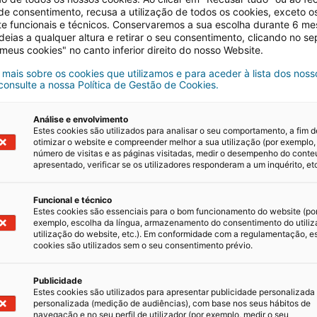
 de consentimento, recusa a utilização de todos os cookies, exceto o
te funcionais e técnicos. Conservaremos a sua escolha durante 6 m
deias a qualquer altura e retirar o seu consentimento, clicando no s
 meus cookies" no canto inferior direito do nosso Website.
 mais sobre os cookies que utilizamos e para aceder à lista dos noss
 consulte a nossa Política de Gestão de Cookies.
r ou
Análise e envolvimento
Estes cookies são utilizados para analisar o seu comportamento, a fim d
de um imóvel
otimizar o website e compreender melhor a sua utilização (por exemplo,
número de visitas e as páginas visitadas, medir o desempenho do cont
apresentado, verificar se os utilizadores responderam a um inquérito, etc
Funcional e técnico
Estes cookies são essenciais para o bom funcionamento do website (po
do
exemplo, escolha da língua, armazenamento do consentimento do utiliz
utilização do website, etc.). Em conformidade com a regulamentação, e
entes
cookies são utilizados sem o seu consentimento prévio.
pas do seu
Publicidade
Estes cookies são utilizados para apresentar publicidade personalizada
personalizada (medição de audiências), com base nos seus hábitos de
navegação e no seu perfil de utilizador (por exemplo, medir o seu