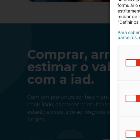
formulário
estritamen
mudar de i
"Definir os
Para saber
parceiros,
Comprar, arrenda
estimar o valor 
com a iad.
Com um profundo conhecimento do merca
imobiliário, os nossos consultores independ
estarão ao seu lado ao longo de todas as eta
projeto.