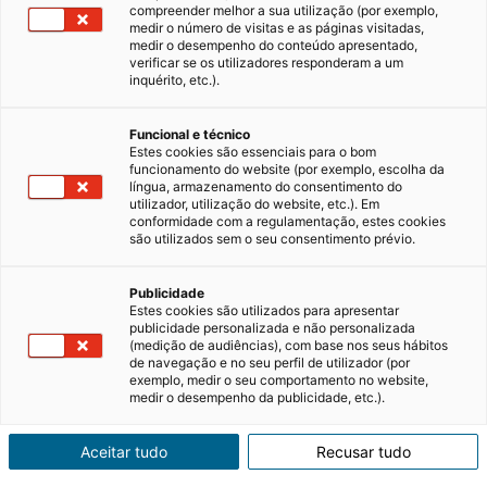
compreender melhor a sua utilização (por exemplo,
medir o número de visitas e as páginas visitadas,
medir o desempenho do conteúdo apresentado,
Como fazer uma proposta para
verificar se os utilizadores responderam a um
comprar um imóvel?
inquérito, etc.).
Anda à procura de um apartamento ou de
Funcional e técnico
uma moradia para comprar e, finalmente,
Estes cookies são essenciais para o bom
encontrou um imóvel que satisfaz todos os
funcionamento do website (por exemplo, escolha da
seus requisitos? Então, chegou o momento de
30/08/2024
3 minutos de leitura
língua, armazenamento do consentimento do
partir para a ação e fazer uma proposta para
utilizador, utilização do website, etc.). Em
conformidade com a regulamentação, estes cookies
aquisição do imóvel.…
são utilizados sem o seu consentimento prévio.
Mercado imobiliário
Nacional
Publicidade
Estes cookies são utilizados para apresentar
publicidade personalizada e não personalizada
(medição de audiências), com base nos seus hábitos
de navegação e no seu perfil de utilizador (por
exemplo, medir o seu comportamento no website,
medir o desempenho da publicidade, etc.).
Aceitar tudo
Recusar tudo