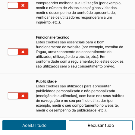
compreender melhor a sua utilização (por exemplo,
medir o número de visitas e as páginas visitadas,
medir o desempenho do conteúdo apresentado,
verificar se os utilizadores responderam a um
inquérito, etc.).
Funcional e técnico
Estes cookies são essenciais para o bom
funcionamento do website (por exemplo, escolha da
língua, armazenamento do consentimento do
utilizador, utilização do website, etc.). Em
conformidade com a regulamentação, estes cookies
Comprar, arrendar
são utilizados sem o seu consentimento prévio.
ou estimar o valor
Publicidade
Estes cookies são utilizados para apresentar
de um imóvel com
publicidade personalizada e não personalizada
(medição de audiências), com base nos seus hábitos
a iad.
de navegação e no seu perfil de utilizador (por
exemplo, medir o seu comportamento no website,
medir o desempenho da publicidade, etc.).
Com um profundo conhecimento do mercado
Aceitar tudo
Recusar tudo
imobiliário, os nossos consultores independentes